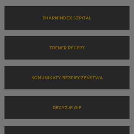
PHARMINDEX SZPITAL
TRENER RECEPT
KOMUNIKATY BEZPIECZEŃSTWA
DECYZJE GIF