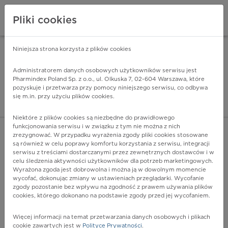
Pliki cookies
Niniejsza strona korzysta z plików cookies
Pharmindex Mobile
INSTALUJ
ZA DARMO - w Google Play
Administratorem danych osobowych użytkowników serwisu jest
Pharmindex Poland Sp. z o.o., ul. Olkuska 7, 02-604 Warszawa, które
pozyskuje i przetwarza przy pomocy niniejszego serwisu, co odbywa
Pharmindex - lider wi
się m.in. przy użyciu plików cookies.
ZALOGUJ SIĘ
ZAREJESTRUJ SIĘ
Niektóre z plików cookies są niezbędne do prawidłowego
funkcjonowania serwisu i w związku z tym nie można z nich
zrezygnować. W przypadku wyrażenia zgody pliki cookies stosowane
Q15.9 - Wrodzona wada rozwojowa oka, nieokreślona
są również w celu poprawy komfortu korzystania z serwisu, integracji
Więcej na lekiicd10.pl
serwisu z treściami dostarczanymi przez zewnętrznych dostawców i w
celu śledzenia aktywności użytkowników dla potrzeb marketingowych.
Wyrażona zgoda jest dobrowolna i można ją w dowolnym momencie
wycofać, dokonując zmiany w ustawieniach przeglądarki. Wycofanie
zgody pozostanie bez wpływu na zgodność z prawem używania plików
cookies, którego dokonano na podstawie zgody przed jej wycofaniem.
Więcej informacji na temat przetwarzania danych osobowych i plikach
cookie zawartych jest w
Polityce Prywatności
.