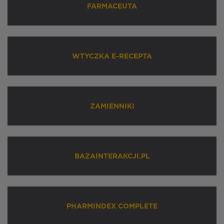
FARMACEUTA
WTYCZKA E-RECEPTA
ZAMIENNIKI
BAZAINTERAKCJI.PL
PHARMINDEX COMPLETE