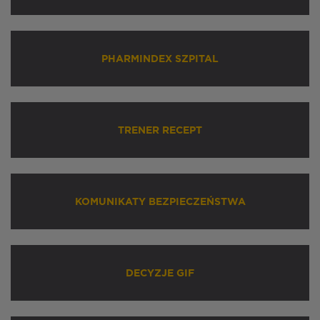
PHARMINDEX SZPITAL
TRENER RECEPT
KOMUNIKATY BEZPIECZEŃSTWA
DECYZJE GIF