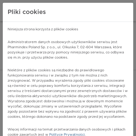
Pliki cookies
Niniejsza strona korzysta z plików cookies
Pharmindex Mobile
INSTALUJ
ZA DARMO - w Google Play
Administratorem danych osobowych użytkowników serwisu jest
Pharmindex Poland Sp. z o.o., ul. Olkuska 7, 02-604 Warszawa, które
pozyskuje i przetwarza przy pomocy niniejszego serwisu, co odbywa
Pharmindex - lider wi
się m.in. przy użyciu plików cookies.
ZALOGUJ SIĘ
ZAREJESTRUJ SIĘ
Niektóre z plików cookies są niezbędne do prawidłowego
funkcjonowania serwisu i w związku z tym nie można z nich
zrezygnować. W przypadku wyrażenia zgody pliki cookies stosowane
P83.9 - Stan dotyczący powłok swoisty dla płodu i
są również w celu poprawy komfortu korzystania z serwisu, integracji
noworodka, nieokreślony
serwisu z treściami dostarczanymi przez zewnętrznych dostawców i w
Więcej na lekiicd10.pl
celu śledzenia aktywności użytkowników dla potrzeb marketingowych.
Wyrażona zgoda jest dobrowolna i można ją w dowolnym momencie
wycofać, dokonując zmiany w ustawieniach przeglądarki. Wycofanie
zgody pozostanie bez wpływu na zgodność z prawem używania plików
cookies, którego dokonano na podstawie zgody przed jej wycofaniem.
Więcej informacji na temat przetwarzania danych osobowych i plikach
cookie zawartych jest w
Polityce Prywatności
.