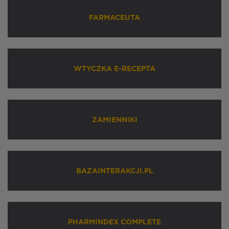
FARMACEUTA
WTYCZKA E-RECEPTA
ZAMIENNIKI
BAZAINTERAKCJI.PL
PHARMINDEX COMPLETE