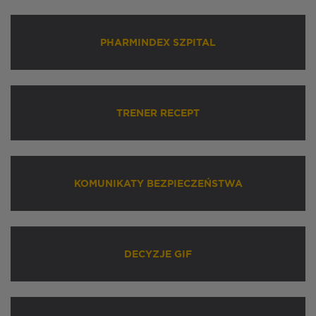
PHARMINDEX SZPITAL
TRENER RECEPT
KOMUNIKATY BEZPIECZEŃSTWA
DECYZJE GIF