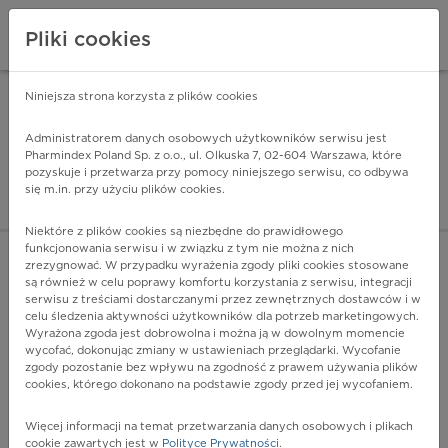
Pliki cookies
Niniejsza strona korzysta z plików cookies
Pharmindex Mobile
INSTALUJ
ZA DARMO - w Google Play
Administratorem danych osobowych użytkowników serwisu jest
Pharmindex Poland Sp. z o.o., ul. Olkuska 7, 02-604 Warszawa, które
pozyskuje i przetwarza przy pomocy niniejszego serwisu, co odbywa
Pharmindex - lider wi
się m.in. przy użyciu plików cookies.
ZALOGUJ SIĘ
ZAREJESTRUJ SIĘ
Niektóre z plików cookies są niezbędne do prawidłowego
funkcjonowania serwisu i w związku z tym nie można z nich
zrezygnować. W przypadku wyrażenia zgody pliki cookies stosowane
P28.4 - Inny bezdech u noworodka
są również w celu poprawy komfortu korzystania z serwisu, integracji
Więcej na lekiicd10.pl
serwisu z treściami dostarczanymi przez zewnętrznych dostawców i w
celu śledzenia aktywności użytkowników dla potrzeb marketingowych.
Wyrażona zgoda jest dobrowolna i można ją w dowolnym momencie
wycofać, dokonując zmiany w ustawieniach przeglądarki. Wycofanie
zgody pozostanie bez wpływu na zgodność z prawem używania plików
cookies, którego dokonano na podstawie zgody przed jej wycofaniem.
Więcej informacji na temat przetwarzania danych osobowych i plikach
cookie zawartych jest w
Polityce Prywatności
.