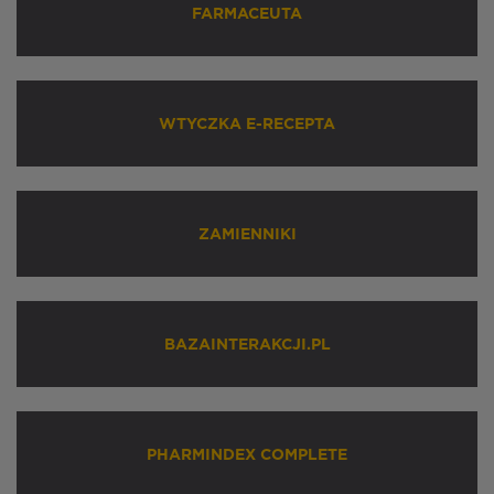
FARMACEUTA
WTYCZKA E-RECEPTA
ZAMIENNIKI
BAZAINTERAKCJI.PL
PHARMINDEX COMPLETE