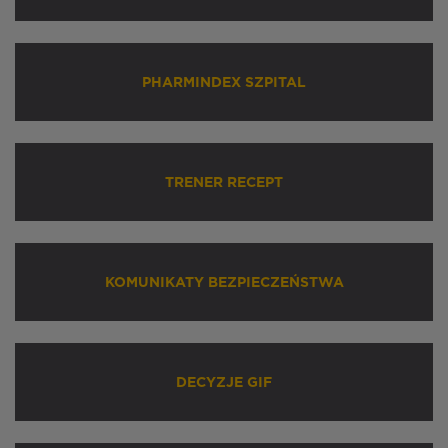
PHARMINDEX SZPITAL
TRENER RECEPT
KOMUNIKATY BEZPIECZEŃSTWA
DECYZJE GIF