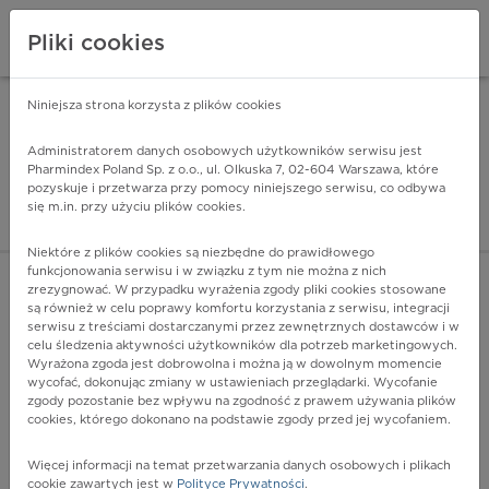
Pliki cookies
Niniejsza strona korzysta z plików cookies
Pharmindex Mobile
INSTALUJ
ZA DARMO - w Google Play
Administratorem danych osobowych użytkowników serwisu jest
Pharmindex Poland Sp. z o.o., ul. Olkuska 7, 02-604 Warszawa, które
pozyskuje i przetwarza przy pomocy niniejszego serwisu, co odbywa
Pharmindex - lider wi
się m.in. przy użyciu plików cookies.
ZALOGUJ SIĘ
ZAREJESTRUJ SIĘ
Niektóre z plików cookies są niezbędne do prawidłowego
funkcjonowania serwisu i w związku z tym nie można z nich
zrezygnować. W przypadku wyrażenia zgody pliki cookies stosowane
P01 - Stan płodu i noworodka spowodowany przez
są również w celu poprawy komfortu korzystania z serwisu, integracji
powikłania ciąży u matki
serwisu z treściami dostarczanymi przez zewnętrznych dostawców i w
Więcej na lekiicd10.pl
celu śledzenia aktywności użytkowników dla potrzeb marketingowych.
Wyrażona zgoda jest dobrowolna i można ją w dowolnym momencie
wycofać, dokonując zmiany w ustawieniach przeglądarki. Wycofanie
zgody pozostanie bez wpływu na zgodność z prawem używania plików
cookies, którego dokonano na podstawie zgody przed jej wycofaniem.
Więcej informacji na temat przetwarzania danych osobowych i plikach
cookie zawartych jest w
Polityce Prywatności
.