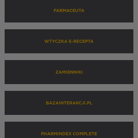
FARMACEUTA
WTYCZKA E-RECEPTA
ZAMIENNIKI
BAZAINTERAKCJI.PL
PHARMINDEX COMPLETE