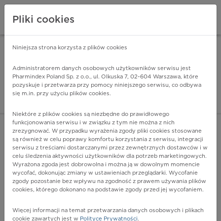
Pliki cookies
Niniejsza strona korzysta z plików cookies
Pharmindex Mobile
INSTALUJ
ZA DARMO - w Google Play
Administratorem danych osobowych użytkowników serwisu jest
Pharmindex Poland Sp. z o.o., ul. Olkuska 7, 02-604 Warszawa, które
pozyskuje i przetwarza przy pomocy niniejszego serwisu, co odbywa
Pharmindex - lider wi
się m.in. przy użyciu plików cookies.
ZALOGUJ SIĘ
ZAREJESTRUJ SIĘ
Niektóre z plików cookies są niezbędne do prawidłowego
funkcjonowania serwisu i w związku z tym nie można z nich
zrezygnować. W przypadku wyrażenia zgody pliki cookies stosowane
O91.1 - Ropień piersi związany z porodem
są również w celu poprawy komfortu korzystania z serwisu, integracji
Więcej na lekiicd10.pl
serwisu z treściami dostarczanymi przez zewnętrznych dostawców i w
celu śledzenia aktywności użytkowników dla potrzeb marketingowych.
Wyrażona zgoda jest dobrowolna i można ją w dowolnym momencie
wycofać, dokonując zmiany w ustawieniach przeglądarki. Wycofanie
zgody pozostanie bez wpływu na zgodność z prawem używania plików
cookies, którego dokonano na podstawie zgody przed jej wycofaniem.
Więcej informacji na temat przetwarzania danych osobowych i plikach
cookie zawartych jest w
Polityce Prywatności
.