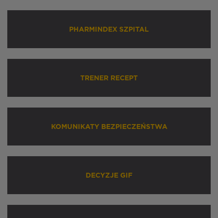
PHARMINDEX SZPITAL
TRENER RECEPT
KOMUNIKATY BEZPIECZEŃSTWA
DECYZJE GIF