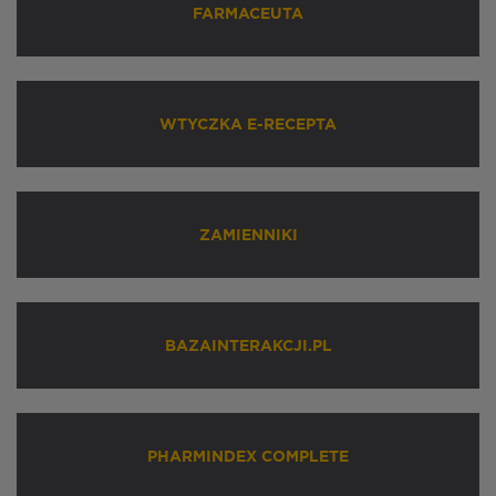
FARMACEUTA
WTYCZKA E-RECEPTA
ZAMIENNIKI
BAZAINTERAKCJI.PL
PHARMINDEX COMPLETE