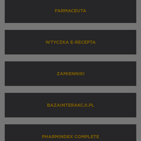
FARMACEUTA
WTYCZKA E-RECEPTA
ZAMIENNIKI
BAZAINTERAKCJI.PL
PHARMINDEX COMPLETE