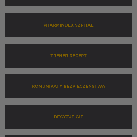
PHARMINDEX SZPITAL
TRENER RECEPT
KOMUNIKATY BEZPIECZEŃSTWA
DECYZJE GIF