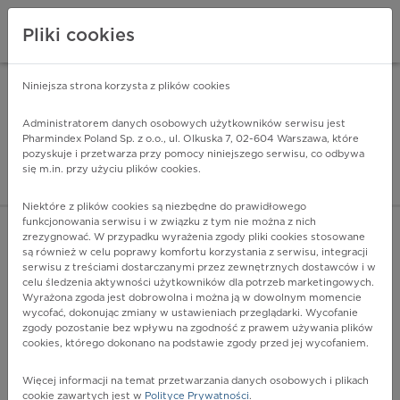
Pliki cookies
Niniejsza strona korzysta z plików cookies
Pharmindex Mobile
INSTALUJ
ZA DARMO - w Google Play
Administratorem danych osobowych użytkowników serwisu jest
Pharmindex Poland Sp. z o.o., ul. Olkuska 7, 02-604 Warszawa, które
pozyskuje i przetwarza przy pomocy niniejszego serwisu, co odbywa
Pharmindex - lider wi
się m.in. przy użyciu plików cookies.
ZALOGUJ SIĘ
ZAREJESTRUJ SIĘ
Niektóre z plików cookies są niezbędne do prawidłowego
funkcjonowania serwisu i w związku z tym nie można z nich
zrezygnować. W przypadku wyrażenia zgody pliki cookies stosowane
O89.1 - Powikłania sercowe spowodowane znieczuleniem w
są również w celu poprawy komfortu korzystania z serwisu, integracji
czasie połogu
serwisu z treściami dostarczanymi przez zewnętrznych dostawców i w
Więcej na lekiicd10.pl
celu śledzenia aktywności użytkowników dla potrzeb marketingowych.
Wyrażona zgoda jest dobrowolna i można ją w dowolnym momencie
wycofać, dokonując zmiany w ustawieniach przeglądarki. Wycofanie
zgody pozostanie bez wpływu na zgodność z prawem używania plików
cookies, którego dokonano na podstawie zgody przed jej wycofaniem.
Więcej informacji na temat przetwarzania danych osobowych i plikach
cookie zawartych jest w
Polityce Prywatności
.