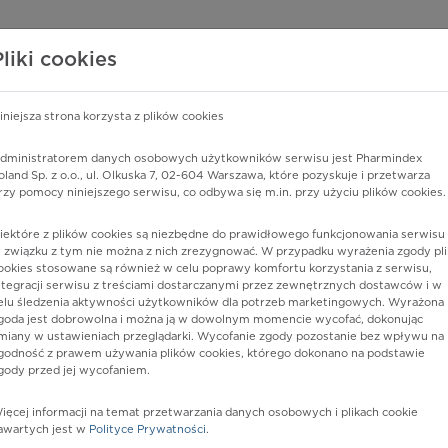
edzy o lekach
WISY PHARMINDEX
DATA LICENSING
SKLEP
Pliki cookies
iniejsza strona korzysta z plików cookies
dministratorem danych osobowych użytkowników serwisu jest Pharmindex
zyn położniczych
oland Sp. z o.o., ul. Olkuska 7, 02-604 Warszawa, które pozyskuje i przetwarza
rzy pomocy niniejszego serwisu, co odbywa się m.in. przy użyciu plików cookies.
iektóre z plików cookies są niezbędne do prawidłowego funkcjonowania serwisu 
 związku z tym nie można z nich zrezygnować. W przypadku wyrażenia zgody pli
ookies stosowane są również w celu poprawy komfortu korzystania z serwisu,
ntegracji serwisu z treściami dostarczanymi przez zewnętrznych dostawców i w
elu śledzenia aktywności użytkowników dla potrzeb marketingowych. Wyrażona
goda jest dobrowolna i można ją w dowolnym momencie wycofać, dokonując
miany w ustawieniach przeglądarki. Wycofanie zgody pozostanie bez wpływu na
godność z prawem używania plików cookies, którego dokonano na podstawie
gody przed jej wycofaniem.
nia
ięcej informacji na temat przetwarzania danych osobowych i plikach cookie
awartych jest w
Polityce Prywatności
.
istów ochrony zdrowia