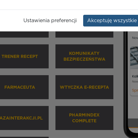
Ustawienia preferencji
Akceptuję wszystkie
HARMINDEX MOBILE
INHALATORY
KOMUNIKATY
TRENER RECEPT
BEZPIECZEŃSTWA
FARMACEUTA
WTYCZKA E-RECEPTA
PHARMINDEX
AZAINTERAKCJI.PL
COMPLETE