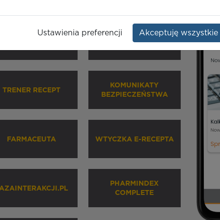
Ustawienia preferencji
Akceptuję wszystkie
HARMINDEX MOBILE
INHALATORY
KOMUNIKATY
TRENER RECEPT
BEZPIECZEŃSTWA
FARMACEUTA
WTYCZKA E-RECEPTA
PHARMINDEX
AZAINTERAKCJI.PL
COMPLETE