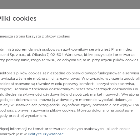
edzy o lekach
WISY PHARMINDEX
DATA LICENSING
SKLEP
Pliki cookies
iniejsza strona korzysta z plików cookies
dministratorem danych osobowych użytkowników serwisu jest Pharmindex
 połogowe
oland Sp. z o.o., ul. Olkuska 7, 02-604 Warszawa, które pozyskuje i przetwarza
rzy pomocy niniejszego serwisu, co odbywa się m.in. przy użyciu plików cookies.
iektóre z plików cookies są niezbędne do prawidłowego funkcjonowania serwisu 
 związku z tym nie można z nich zrezygnować. W przypadku wyrażenia zgody pli
ookies stosowane są również w celu poprawy komfortu korzystania z serwisu,
ntegracji serwisu z treściami dostarczanymi przez zewnętrznych dostawców i w
elu śledzenia aktywności użytkowników dla potrzeb marketingowych. Wyrażona
goda jest dobrowolna i można ją w dowolnym momencie wycofać, dokonując
miany w ustawieniach przeglądarki. Wycofanie zgody pozostanie bez wpływu na
godność z prawem używania plików cookies, którego dokonano na podstawie
gody przed jej wycofaniem.
nia
ięcej informacji na temat przetwarzania danych osobowych i plikach cookie
awartych jest w
Polityce Prywatności
.
istów ochrony zdrowia