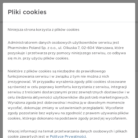
Pliki cookies
Niniejsza strona korzysta z plików cookies
Pharmindex Mobile
INSTALUJ
ZA DARMO - w Google Play
Administratorem danych osobowych użytkowników serwisu jest
Pharmindex Poland Sp. z o.o., ul. Olkuska 7, 02-604 Warszawa, które
pozyskuje i przetwarza przy pomocy niniejszego serwisu, co odbywa
Pharmindex - lider wi
się m.in. przy użyciu plików cookies.
ZALOGUJ SIĘ
ZAREJESTRUJ SIĘ
Niektóre z plików cookies są niezbędne do prawidłowego
funkcjonowania serwisu i w związku z tym nie można z nich
zrezygnować. W przypadku wyrażenia zgody pliki cookies stosowane
O62.4 - Nadmierne napięcie mięśnia macicy,
są również w celu poprawy komfortu korzystania z serwisu, integracji
nieskoordynowane i przedłużone skurcze mięśnia macicy
serwisu z treściami dostarczanymi przez zewnętrznych dostawców i w
Więcej na lekiicd10.pl
celu śledzenia aktywności użytkowników dla potrzeb marketingowych.
Wyrażona zgoda jest dobrowolna i można ją w dowolnym momencie
wycofać, dokonując zmiany w ustawieniach przeglądarki. Wycofanie
zgody pozostanie bez wpływu na zgodność z prawem używania plików
cookies, którego dokonano na podstawie zgody przed jej wycofaniem.
Więcej informacji na temat przetwarzania danych osobowych i plikach
cookie zawartych jest w
Polityce Prywatności
.