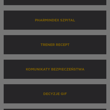
PHARMINDEX SZPITAL
TRENER RECEPT
KOMUNIKATY BEZPIECZEŃSTWA
DECYZJE GIF