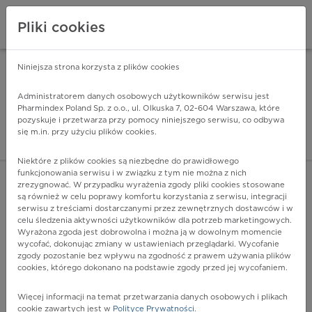
Pliki cookies
Niniejsza strona korzysta z plików cookies
Pharmindex Mobile
INSTALUJ
ZA DARMO - w Google Play
Administratorem danych osobowych użytkowników serwisu jest
Pharmindex Poland Sp. z o.o., ul. Olkuska 7, 02-604 Warszawa, które
pozyskuje i przetwarza przy pomocy niniejszego serwisu, co odbywa
Pharmindex - lider wi
się m.in. przy użyciu plików cookies.
ZALOGUJ SIĘ
ZAREJESTRUJ SIĘ
Niektóre z plików cookies są niezbędne do prawidłowego
funkcjonowania serwisu i w związku z tym nie można z nich
zrezygnować. W przypadku wyrażenia zgody pliki cookies stosowane
O61.0 - Nieskuteczne indukowanie farmakologiczne
są również w celu poprawy komfortu korzystania z serwisu, integracji
czynności porodowej
serwisu z treściami dostarczanymi przez zewnętrznych dostawców i w
Więcej na lekiicd10.pl
celu śledzenia aktywności użytkowników dla potrzeb marketingowych.
Wyrażona zgoda jest dobrowolna i można ją w dowolnym momencie
wycofać, dokonując zmiany w ustawieniach przeglądarki. Wycofanie
zgody pozostanie bez wpływu na zgodność z prawem używania plików
cookies, którego dokonano na podstawie zgody przed jej wycofaniem.
Więcej informacji na temat przetwarzania danych osobowych i plikach
cookie zawartych jest w
Polityce Prywatności
.