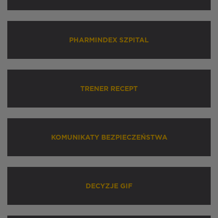
PHARMINDEX SZPITAL
TRENER RECEPT
KOMUNIKATY BEZPIECZEŃSTWA
DECYZJE GIF