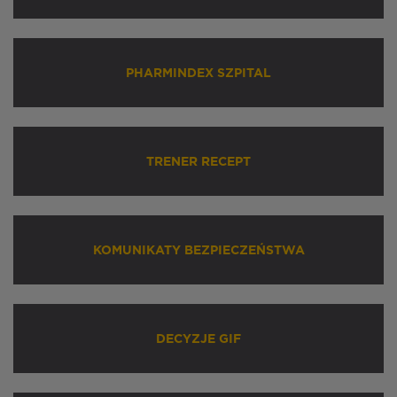
PHARMINDEX SZPITAL
TRENER RECEPT
KOMUNIKATY BEZPIECZEŃSTWA
DECYZJE GIF