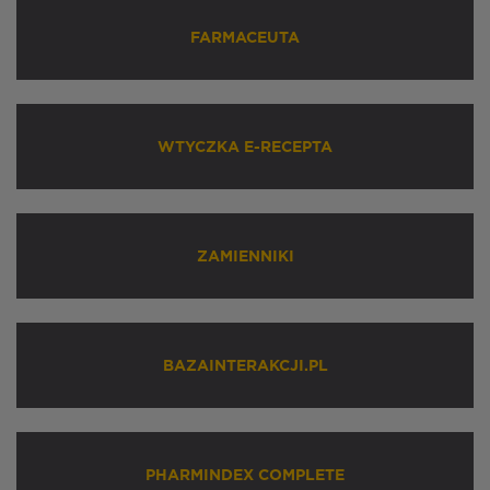
FARMACEUTA
WTYCZKA E-RECEPTA
ZAMIENNIKI
BAZAINTERAKCJI.PL
PHARMINDEX COMPLETE