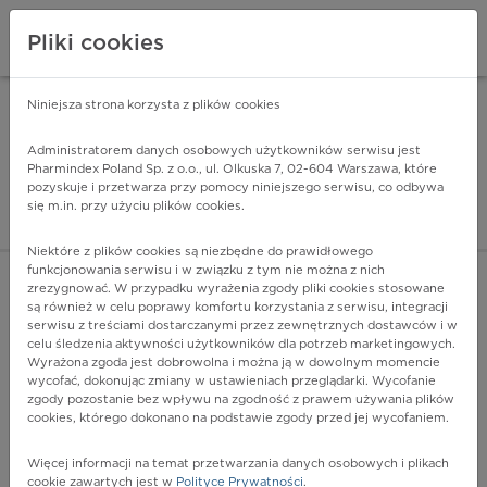
Pliki cookies
Niniejsza strona korzysta z plików cookies
Pharmindex Mobile
INSTALUJ
ZA DARMO - w Google Play
Administratorem danych osobowych użytkowników serwisu jest
Pharmindex Poland Sp. z o.o., ul. Olkuska 7, 02-604 Warszawa, które
pozyskuje i przetwarza przy pomocy niniejszego serwisu, co odbywa
Pharmindex - lider wi
się m.in. przy użyciu plików cookies.
ZALOGUJ SIĘ
ZAREJESTRUJ SIĘ
Niektóre z plików cookies są niezbędne do prawidłowego
funkcjonowania serwisu i w związku z tym nie można z nich
zrezygnować. W przypadku wyrażenia zgody pliki cookies stosowane
O32.8 - Opieka położnicza z powodu innych
są również w celu poprawy komfortu korzystania z serwisu, integracji
nieprawidłowości położenia, ustawienia i ułożenia płodu
serwisu z treściami dostarczanymi przez zewnętrznych dostawców i w
Więcej na lekiicd10.pl
celu śledzenia aktywności użytkowników dla potrzeb marketingowych.
Wyrażona zgoda jest dobrowolna i można ją w dowolnym momencie
wycofać, dokonując zmiany w ustawieniach przeglądarki. Wycofanie
zgody pozostanie bez wpływu na zgodność z prawem używania plików
cookies, którego dokonano na podstawie zgody przed jej wycofaniem.
Więcej informacji na temat przetwarzania danych osobowych i plikach
cookie zawartych jest w
Polityce Prywatności
.