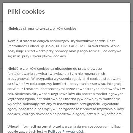
Pliki cookies
Niniejsza strona korzysta z plików cookies
Pharmindex Mobile
INSTALUJ
ZA DARMO - w Google Play
Administratorem danych osobowych użytkowników serwisu jest
Pharmindex Poland Sp. z o.o., ul. Olkuska 7, 02-604 Warszawa, które
pozyskuje i przetwarza przy pomocy niniejszego serwisu, co odbywa
Pharmindex - lider wi
się m.in. przy użyciu plików cookies.
ZALOGUJ SIĘ
ZAREJESTRUJ SIĘ
Niektóre z plików cookies są niezbędne do prawidłowego
funkcjonowania serwisu i w związku z tym nie można z nich
zrezygnować. W przypadku wyrażenia zgody pliki cookies stosowane
O32.4 - Opieka położnicza z powodu wysokiego prostego
są również w celu poprawy komfortu korzystania z serwisu, integracji
ustawienia główki w terminie porodu
serwisu z treściami dostarczanymi przez zewnętrznych dostawców i w
Więcej na lekiicd10.pl
celu śledzenia aktywności użytkowników dla potrzeb marketingowych.
Wyrażona zgoda jest dobrowolna i można ją w dowolnym momencie
wycofać, dokonując zmiany w ustawieniach przeglądarki. Wycofanie
zgody pozostanie bez wpływu na zgodność z prawem używania plików
cookies, którego dokonano na podstawie zgody przed jej wycofaniem.
Więcej informacji na temat przetwarzania danych osobowych i plikach
cookie zawartych jest w
Polityce Prywatności
.