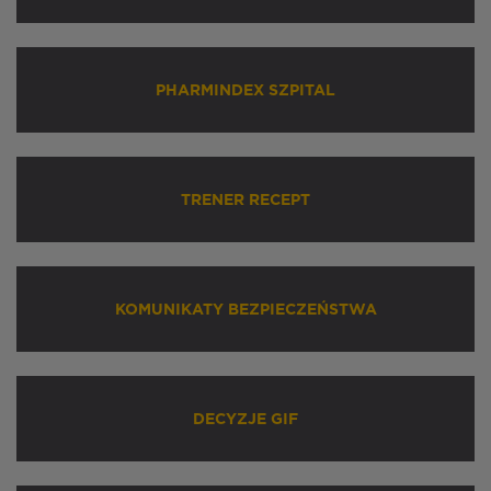
PHARMINDEX SZPITAL
TRENER RECEPT
KOMUNIKATY BEZPIECZEŃSTWA
DECYZJE GIF