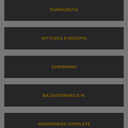
FARMACEUTA
WTYCZKA E-RECEPTA
ZAMIENNIKI
BAZAINTERAKCJI.PL
PHARMINDEX COMPLETE