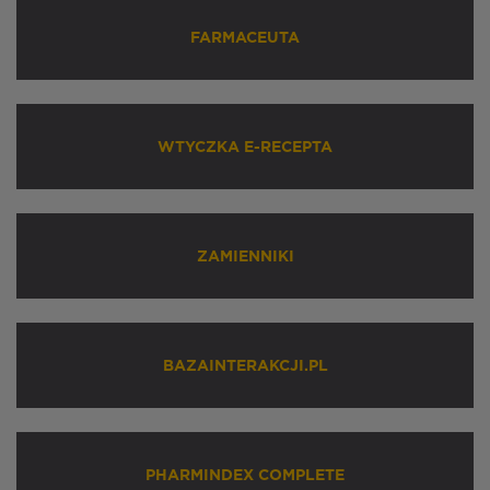
FARMACEUTA
WTYCZKA E-RECEPTA
ZAMIENNIKI
BAZAINTERAKCJI.PL
PHARMINDEX COMPLETE