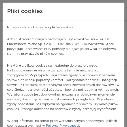
Pliki cookies
Niniejsza strona korzysta z plików cookies
Pharmindex Mobile
INSTALUJ
ZA DARMO - w Google Play
Administratorem danych osobowych użytkowników serwisu jest
Pharmindex Poland Sp. z o.o., ul. Olkuska 7, 02-604 Warszawa, które
pozyskuje i przetwarza przy pomocy niniejszego serwisu, co odbywa
Pharmindex - lider wi
się m.in. przy użyciu plików cookies.
ZALOGUJ SIĘ
ZAREJESTRUJ SIĘ
Niektóre z plików cookies są niezbędne do prawidłowego
funkcjonowania serwisu i w związku z tym nie można z nich
zrezygnować. W przypadku wyrażenia zgody pliki cookies stosowane
O26 - Opieka położnicza z powodu stanów związanych
są również w celu poprawy komfortu korzystania z serwisu, integracji
głównie z ciążą
serwisu z treściami dostarczanymi przez zewnętrznych dostawców i w
Więcej na lekiicd10.pl
celu śledzenia aktywności użytkowników dla potrzeb marketingowych.
Wyrażona zgoda jest dobrowolna i można ją w dowolnym momencie
wycofać, dokonując zmiany w ustawieniach przeglądarki. Wycofanie
zgody pozostanie bez wpływu na zgodność z prawem używania plików
cookies, którego dokonano na podstawie zgody przed jej wycofaniem.
Więcej informacji na temat przetwarzania danych osobowych i plikach
cookie zawartych jest w
Polityce Prywatności
.