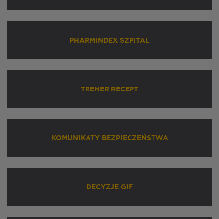
PHARMINDEX SZPITAL
TRENER RECEPT
KOMUNIKATY BEZPIECZEŃSTWA
DECYZJE GIF