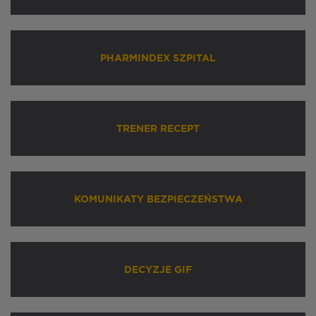
PHARMINDEX SZPITAL
TRENER RECEPT
KOMUNIKATY BEZPIECZEŃSTWA
DECYZJE GIF