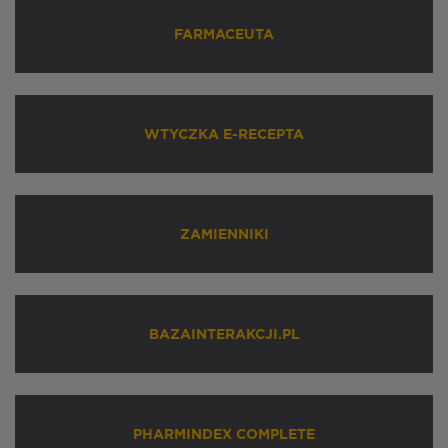
FARMACEUTA
WTYCZKA E-RECEPTA
ZAMIENNIKI
BAZAINTERAKCJI.PL
PHARMINDEX COMPLETE