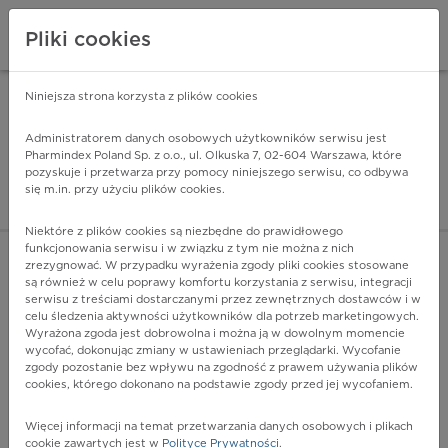
Pliki cookies
Niniejsza strona korzysta z plików cookies
Pharmindex Mobile
INSTALUJ
ZA DARMO - w Google Play
Administratorem danych osobowych użytkowników serwisu jest
Pharmindex Poland Sp. z o.o., ul. Olkuska 7, 02-604 Warszawa, które
pozyskuje i przetwarza przy pomocy niniejszego serwisu, co odbywa
Pharmindex - lider wi
się m.in. przy użyciu plików cookies.
ZALOGUJ SIĘ
ZAREJESTRUJ SIĘ
Niektóre z plików cookies są niezbędne do prawidłowego
funkcjonowania serwisu i w związku z tym nie można z nich
zrezygnować. W przypadku wyrażenia zgody pliki cookies stosowane
O07.2 - Nieskuteczne poronienie wywołane przez lekarza,
są również w celu poprawy komfortu korzystania z serwisu, integracji
powikłane zatorem
serwisu z treściami dostarczanymi przez zewnętrznych dostawców i w
Więcej na lekiicd10.pl
celu śledzenia aktywności użytkowników dla potrzeb marketingowych.
Wyrażona zgoda jest dobrowolna i można ją w dowolnym momencie
wycofać, dokonując zmiany w ustawieniach przeglądarki. Wycofanie
zgody pozostanie bez wpływu na zgodność z prawem używania plików
cookies, którego dokonano na podstawie zgody przed jej wycofaniem.
Więcej informacji na temat przetwarzania danych osobowych i plikach
cookie zawartych jest w
Polityce Prywatności
.