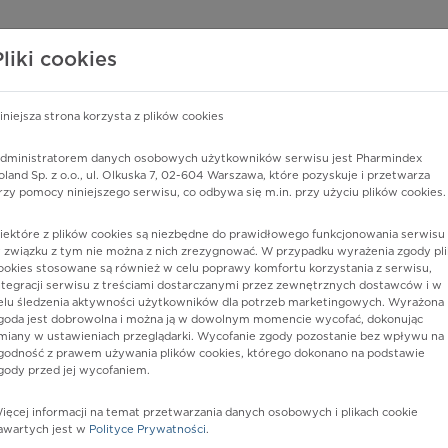
edzy o lekach
WISY PHARMINDEX
DATA LICENSING
SKLEP
Pliki cookies
iniejsza strona korzysta z plików cookies
dministratorem danych osobowych użytkowników serwisu jest Pharmindex
oland Sp. z o.o., ul. Olkuska 7, 02-604 Warszawa, które pozyskuje i przetwarza
rzy pomocy niniejszego serwisu, co odbywa się m.in. przy użyciu plików cookies.
iektóre z plików cookies są niezbędne do prawidłowego funkcjonowania serwisu 
 związku z tym nie można z nich zrezygnować. W przypadku wyrażenia zgody pli
ookies stosowane są również w celu poprawy komfortu korzystania z serwisu,
ntegracji serwisu z treściami dostarczanymi przez zewnętrznych dostawców i w
elu śledzenia aktywności użytkowników dla potrzeb marketingowych. Wyrażona
goda jest dobrowolna i można ją w dowolnym momencie wycofać, dokonując
miany w ustawieniach przeglądarki. Wycofanie zgody pozostanie bez wpływu na
godność z prawem używania plików cookies, którego dokonano na podstawie
gody przed jej wycofaniem.
nia
ięcej informacji na temat przetwarzania danych osobowych i plikach cookie
awartych jest w
Polityce Prywatności
.
istów ochrony zdrowia