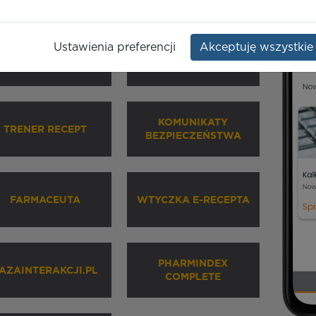
Ustawienia preferencji
Akceptuję wszystkie
HARMINDEX MOBILE
INHALATORY
KOMUNIKATY
TRENER RECEPT
BEZPIECZEŃSTWA
FARMACEUTA
WTYCZKA E-RECEPTA
PHARMINDEX
AZAINTERAKCJI.PL
COMPLETE