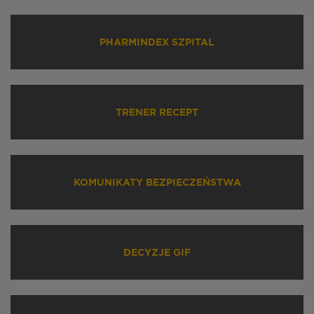
PHARMINDEX SZPITAL
TRENER RECEPT
KOMUNIKATY BEZPIECZEŃSTWA
DECYZJE GIF