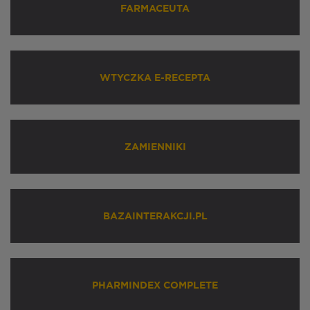
FARMACEUTA
WTYCZKA E-RECEPTA
ZAMIENNIKI
BAZAINTERAKCJI.PL
PHARMINDEX COMPLETE