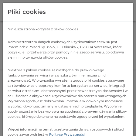
Pliki cookies
Niniejsza strona korzysta z plików cookies
Pharmindex Mobile
INSTALUJ
ZA DARMO - w Google Play
Administratorem danych osobowych użytkowników serwisu jest
Pharmindex Poland Sp. z o.o., ul. Olkuska 7, 02-604 Warszawa, które
pozyskuje i przetwarza przy pomocy niniejszego serwisu, co odbywa
Pharmindex - lider wi
się m.in. przy użyciu plików cookies.
ZALOGUJ SIĘ
ZAREJESTRUJ SIĘ
Niektóre z plików cookies są niezbędne do prawidłowego
funkcjonowania serwisu i w związku z tym nie można z nich
zrezygnować. W przypadku wyrażenia zgody pliki cookies stosowane
N91.0 - Pierwotny brak miesiączki
są również w celu poprawy komfortu korzystania z serwisu, integracji
Więcej na lekiicd10.pl
serwisu z treściami dostarczanymi przez zewnętrznych dostawców i w
celu śledzenia aktywności użytkowników dla potrzeb marketingowych.
Wyrażona zgoda jest dobrowolna i można ją w dowolnym momencie
wycofać, dokonując zmiany w ustawieniach przeglądarki. Wycofanie
zgody pozostanie bez wpływu na zgodność z prawem używania plików
cookies, którego dokonano na podstawie zgody przed jej wycofaniem.
Więcej informacji na temat przetwarzania danych osobowych i plikach
cookie zawartych jest w
Polityce Prywatności
.