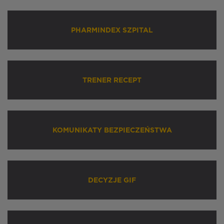
PHARMINDEX SZPITAL
TRENER RECEPT
KOMUNIKATY BEZPIECZEŃSTWA
DECYZJE GIF