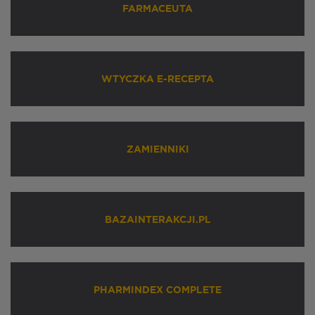
FARMACEUTA
WTYCZKA E-RECEPTA
ZAMIENNIKI
BAZAINTERAKCJI.PL
PHARMINDEX COMPLETE