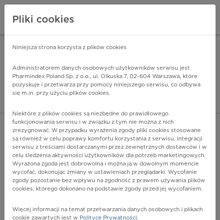
Pliki cookies
Niniejsza strona korzysta z plików cookies
Pharmindex Mobile
INSTALUJ
ZA DARMO - w Google Play
Administratorem danych osobowych użytkowników serwisu jest
Pharmindex Poland Sp. z o.o., ul. Olkuska 7, 02-604 Warszawa, które
pozyskuje i przetwarza przy pomocy niniejszego serwisu, co odbywa
Pharmindex - lider wi
się m.in. przy użyciu plików cookies.
ZALOGUJ SIĘ
ZAREJESTRUJ SIĘ
Niektóre z plików cookies są niezbędne do prawidłowego
funkcjonowania serwisu i w związku z tym nie można z nich
zrezygnować. W przypadku wyrażenia zgody pliki cookies stosowane
N90.9 - Niezapalne zaburzenie sromu i krocza, nieokreślone
są również w celu poprawy komfortu korzystania z serwisu, integracji
Więcej na lekiicd10.pl
serwisu z treściami dostarczanymi przez zewnętrznych dostawców i w
celu śledzenia aktywności użytkowników dla potrzeb marketingowych.
Wyrażona zgoda jest dobrowolna i można ją w dowolnym momencie
wycofać, dokonując zmiany w ustawieniach przeglądarki. Wycofanie
zgody pozostanie bez wpływu na zgodność z prawem używania plików
cookies, którego dokonano na podstawie zgody przed jej wycofaniem.
Więcej informacji na temat przetwarzania danych osobowych i plikach
cookie zawartych jest w
Polityce Prywatności
.