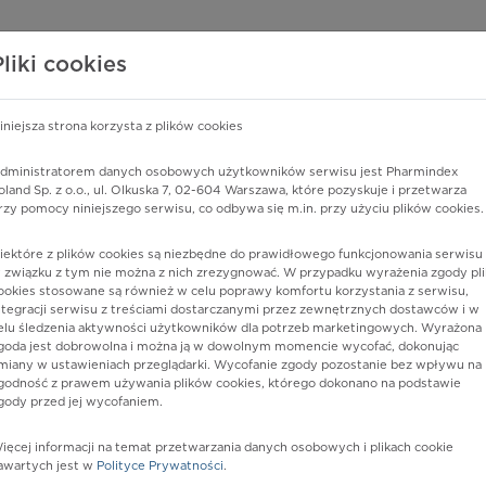
edzy o lekach
WISY PHARMINDEX
DATA LICENSING
SKLEP
Pliki cookies
iniejsza strona korzysta z plików cookies
dministratorem danych osobowych użytkowników serwisu jest Pharmindex
esklasyfikowana gdzie indziej
oland Sp. z o.o., ul. Olkuska 7, 02-604 Warszawa, które pozyskuje i przetwarza
rzy pomocy niniejszego serwisu, co odbywa się m.in. przy użyciu plików cookies.
iektóre z plików cookies są niezbędne do prawidłowego funkcjonowania serwisu 
 związku z tym nie można z nich zrezygnować. W przypadku wyrażenia zgody pli
ookies stosowane są również w celu poprawy komfortu korzystania z serwisu,
ntegracji serwisu z treściami dostarczanymi przez zewnętrznych dostawców i w
elu śledzenia aktywności użytkowników dla potrzeb marketingowych. Wyrażona
goda jest dobrowolna i można ją w dowolnym momencie wycofać, dokonując
miany w ustawieniach przeglądarki. Wycofanie zgody pozostanie bez wpływu na
godność z prawem używania plików cookies, którego dokonano na podstawie
gody przed jej wycofaniem.
nia
ięcej informacji na temat przetwarzania danych osobowych i plikach cookie
awartych jest w
Polityce Prywatności
.
istów ochrony zdrowia