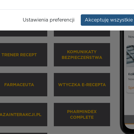
Ustawienia preferencji
Akceptuję wszystkie
HARMINDEX MOBILE
INHALATORY
KOMUNIKATY
TRENER RECEPT
BEZPIECZEŃSTWA
FARMACEUTA
WTYCZKA E-RECEPTA
PHARMINDEX
AZAINTERAKCJI.PL
COMPLETE