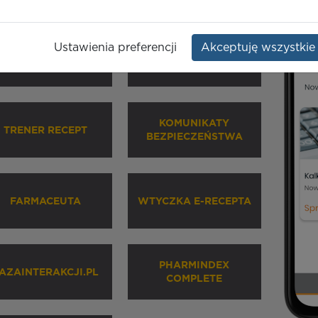
Ustawienia preferencji
Akceptuję wszystkie
HARMINDEX MOBILE
INHALATORY
KOMUNIKATY
TRENER RECEPT
BEZPIECZEŃSTWA
FARMACEUTA
WTYCZKA E-RECEPTA
PHARMINDEX
AZAINTERAKCJI.PL
COMPLETE