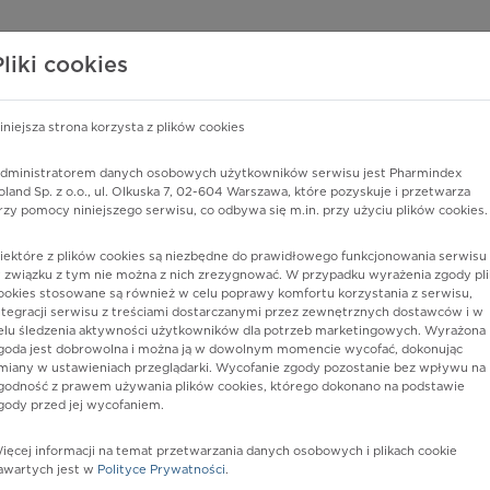
edzy o lekach
WISY PHARMINDEX
DATA LICENSING
SKLEP
Pliki cookies
iniejsza strona korzysta z plików cookies
dministratorem danych osobowych użytkowników serwisu jest Pharmindex
i macicy
oland Sp. z o.o., ul. Olkuska 7, 02-604 Warszawa, które pozyskuje i przetwarza
rzy pomocy niniejszego serwisu, co odbywa się m.in. przy użyciu plików cookies.
iektóre z plików cookies są niezbędne do prawidłowego funkcjonowania serwisu 
 związku z tym nie można z nich zrezygnować. W przypadku wyrażenia zgody pli
ookies stosowane są również w celu poprawy komfortu korzystania z serwisu,
ntegracji serwisu z treściami dostarczanymi przez zewnętrznych dostawców i w
elu śledzenia aktywności użytkowników dla potrzeb marketingowych. Wyrażona
goda jest dobrowolna i można ją w dowolnym momencie wycofać, dokonując
miany w ustawieniach przeglądarki. Wycofanie zgody pozostanie bez wpływu na
godność z prawem używania plików cookies, którego dokonano na podstawie
gody przed jej wycofaniem.
nia
ięcej informacji na temat przetwarzania danych osobowych i plikach cookie
awartych jest w
Polityce Prywatności
.
istów ochrony zdrowia