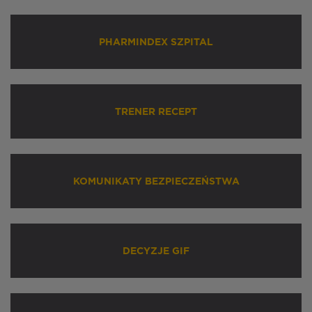
PHARMINDEX SZPITAL
TRENER RECEPT
KOMUNIKATY BEZPIECZEŃSTWA
DECYZJE GIF