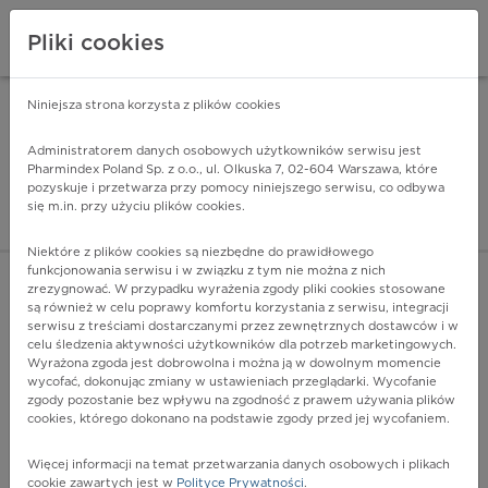
Pliki cookies
Niniejsza strona korzysta z plików cookies
Pharmindex Mobile
INSTALUJ
ZA DARMO - w Google Play
Administratorem danych osobowych użytkowników serwisu jest
Pharmindex Poland Sp. z o.o., ul. Olkuska 7, 02-604 Warszawa, które
pozyskuje i przetwarza przy pomocy niniejszego serwisu, co odbywa
Pharmindex - lider wi
się m.in. przy użyciu plików cookies.
ZALOGUJ SIĘ
ZAREJESTRUJ SIĘ
Niektóre z plików cookies są niezbędne do prawidłowego
funkcjonowania serwisu i w związku z tym nie można z nich
zrezygnować. W przypadku wyrażenia zgody pliki cookies stosowane
N80.3 - Gruczolistość otrzewnej miednicy
są również w celu poprawy komfortu korzystania z serwisu, integracji
Więcej na lekiicd10.pl
serwisu z treściami dostarczanymi przez zewnętrznych dostawców i w
celu śledzenia aktywności użytkowników dla potrzeb marketingowych.
Wyrażona zgoda jest dobrowolna i można ją w dowolnym momencie
wycofać, dokonując zmiany w ustawieniach przeglądarki. Wycofanie
zgody pozostanie bez wpływu na zgodność z prawem używania plików
cookies, którego dokonano na podstawie zgody przed jej wycofaniem.
Więcej informacji na temat przetwarzania danych osobowych i plikach
cookie zawartych jest w
Polityce Prywatności
.