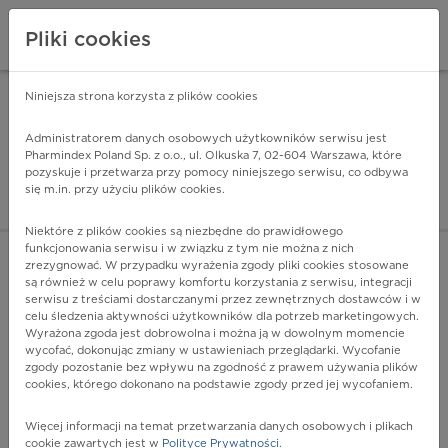
Pliki cookies
Niniejsza strona korzysta z plików cookies
Pharmindex Mobile
INSTALUJ
ZA DARMO - w Google Play
Administratorem danych osobowych użytkowników serwisu jest
Pharmindex Poland Sp. z o.o., ul. Olkuska 7, 02-604 Warszawa, które
pozyskuje i przetwarza przy pomocy niniejszego serwisu, co odbywa
Pharmindex - lider wi
się m.in. przy użyciu plików cookies.
ZALOGUJ SIĘ
ZAREJESTRUJ SIĘ
Niektóre z plików cookies są niezbędne do prawidłowego
funkcjonowania serwisu i w związku z tym nie można z nich
zrezygnować. W przypadku wyrażenia zgody pliki cookies stosowane
N80.2 - Gruczolistość jajowodu
są również w celu poprawy komfortu korzystania z serwisu, integracji
Więcej na lekiicd10.pl
serwisu z treściami dostarczanymi przez zewnętrznych dostawców i w
celu śledzenia aktywności użytkowników dla potrzeb marketingowych.
Wyrażona zgoda jest dobrowolna i można ją w dowolnym momencie
wycofać, dokonując zmiany w ustawieniach przeglądarki. Wycofanie
zgody pozostanie bez wpływu na zgodność z prawem używania plików
cookies, którego dokonano na podstawie zgody przed jej wycofaniem.
Więcej informacji na temat przetwarzania danych osobowych i plikach
cookie zawartych jest w
Polityce Prywatności
.