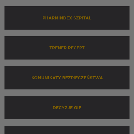
PHARMINDEX SZPITAL
TRENER RECEPT
KOMUNIKATY BEZPIECZEŃSTWA
DECYZJE GIF