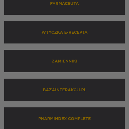
FARMACEUTA
WTYCZKA E-RECEPTA
ZAMIENNIKI
BAZAINTERAKCJI.PL
PHARMINDEX COMPLETE