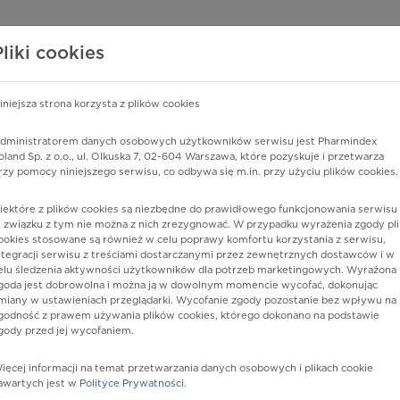
edzy o lekach
WISY PHARMINDEX
DATA LICENSING
SKLEP
Pliki cookies
iniejsza strona korzysta z plików cookies
dministratorem danych osobowych użytkowników serwisu jest Pharmindex
oland Sp. z o.o., ul. Olkuska 7, 02-604 Warszawa, które pozyskuje i przetwarza
rzy pomocy niniejszego serwisu, co odbywa się m.in. przy użyciu plików cookies.
iektóre z plików cookies są niezbędne do prawidłowego funkcjonowania serwisu 
 związku z tym nie można z nich zrezygnować. W przypadku wyrażenia zgody pli
ookies stosowane są również w celu poprawy komfortu korzystania z serwisu,
ntegracji serwisu z treściami dostarczanymi przez zewnętrznych dostawców i w
elu śledzenia aktywności użytkowników dla potrzeb marketingowych. Wyrażona
goda jest dobrowolna i można ją w dowolnym momencie wycofać, dokonując
miany w ustawieniach przeglądarki. Wycofanie zgody pozostanie bez wpływu na
godność z prawem używania plików cookies, którego dokonano na podstawie
gody przed jej wycofaniem.
nia
ięcej informacji na temat przetwarzania danych osobowych i plikach cookie
awartych jest w
Polityce Prywatności
.
istów ochrony zdrowia