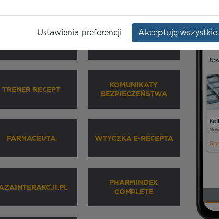
Ustawienia preferencji
Akceptuję wszystkie
HARMINDEX MOBILE
INHALATORY
KOMUNIKATY
TRENER RECEPT
BEZPIECZEŃSTWA
FARMACEUTA
WTYCZKA E-RECEPTA
PHARMINDEX
AZAINTERAKCJI.PL
COMPLETE