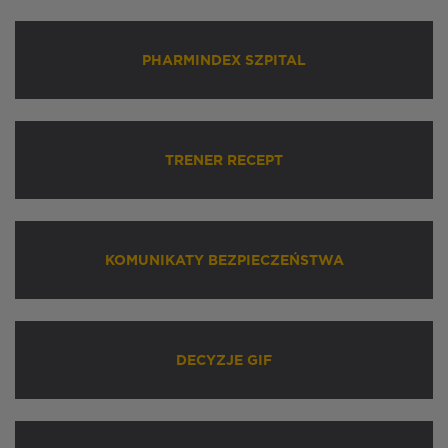
PHARMINDEX SZPITAL
TRENER RECEPT
KOMUNIKATY BEZPIECZEŃSTWA
DECYZJE GIF