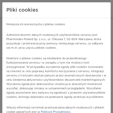
Pliki cookies
Niniejsza strona korzysta z plików cookies
Pharmindex Mobile
INSTALUJ
ZA DARMO - w Google Play
Administratorem danych osobowych użytkowników serwisu jest
Pharmindex Poland Sp. z o.o., ul. Olkuska 7, 02-604 Warszawa, które
pozyskuje i przetwarza przy pomocy niniejszego serwisu, co odbywa
Pharmindex - lider wi
się m.in. przy użyciu plików cookies.
ZALOGUJ SIĘ
ZAREJESTRUJ SIĘ
Niektóre z plików cookies są niezbędne do prawidłowego
funkcjonowania serwisu i w związku z tym nie można z nich
zrezygnować. W przypadku wyrażenia zgody pliki cookies stosowane
N41.8 - Inne choroby zapalne gruczołu krokowego
są również w celu poprawy komfortu korzystania z serwisu, integracji
Więcej na lekiicd10.pl
serwisu z treściami dostarczanymi przez zewnętrznych dostawców i w
celu śledzenia aktywności użytkowników dla potrzeb marketingowych.
Wyrażona zgoda jest dobrowolna i można ją w dowolnym momencie
wycofać, dokonując zmiany w ustawieniach przeglądarki. Wycofanie
zgody pozostanie bez wpływu na zgodność z prawem używania plików
cookies, którego dokonano na podstawie zgody przed jej wycofaniem.
Więcej informacji na temat przetwarzania danych osobowych i plikach
cookie zawartych jest w
Polityce Prywatności
.