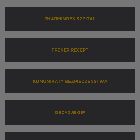
PHARMINDEX SZPITAL
TRENER RECEPT
KOMUNIKATY BEZPIECZEŃSTWA
DECYZJE GIF