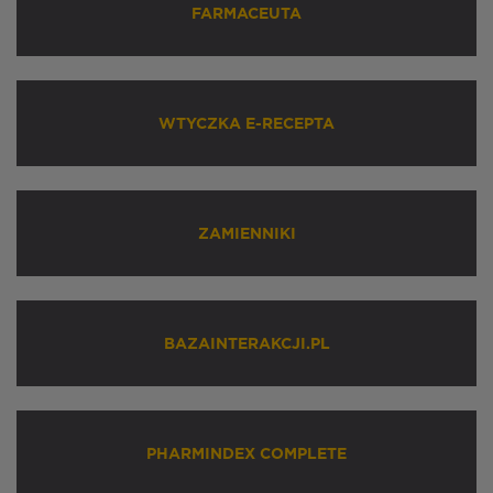
FARMACEUTA
WTYCZKA E-RECEPTA
ZAMIENNIKI
BAZAINTERAKCJI.PL
PHARMINDEX COMPLETE