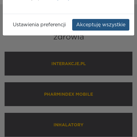
Nasze
rozwiązania
Ustawienia preferencji
Akceptuję wszystkie
dla profesjonalistów ochrony
zdrowia
INTERAKCJE.PL
PHARMINDEX MOBILE
INHALATORY