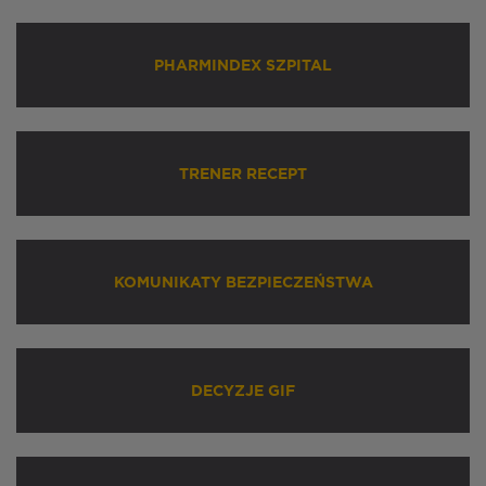
PHARMINDEX SZPITAL
TRENER RECEPT
KOMUNIKATY BEZPIECZEŃSTWA
DECYZJE GIF