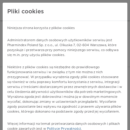
Pliki cookies
Niniejsza strona korzysta z plików cookies
Pharmindex Mobile
INSTALUJ
ZA DARMO - w Google Play
Administratorem danych osobowych użytkowników serwisu jest
Pharmindex Poland Sp. z o.o., ul. Olkuska 7, 02-604 Warszawa, które
pozyskuje i przetwarza przy pomocy niniejszego serwisu, co odbywa
Pharmindex - lider wi
się m.in. przy użyciu plików cookies.
ZALOGUJ SIĘ
ZAREJESTRUJ SIĘ
Niektóre z plików cookies są niezbędne do prawidłowego
funkcjonowania serwisu i w związku z tym nie można z nich
zrezygnować. W przypadku wyrażenia zgody pliki cookies stosowane
N06.7 - Rozlane kłębuszkowe zapalenie nerek z
są również w celu poprawy komfortu korzystania z serwisu, integracji
półksiężycami
serwisu z treściami dostarczanymi przez zewnętrznych dostawców i w
Więcej na lekiicd10.pl
celu śledzenia aktywności użytkowników dla potrzeb marketingowych.
Wyrażona zgoda jest dobrowolna i można ją w dowolnym momencie
wycofać, dokonując zmiany w ustawieniach przeglądarki. Wycofanie
zgody pozostanie bez wpływu na zgodność z prawem używania plików
cookies, którego dokonano na podstawie zgody przed jej wycofaniem.
Więcej informacji na temat przetwarzania danych osobowych i plikach
cookie zawartych jest w
Polityce Prywatności
.