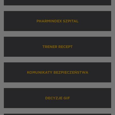
PHARMINDEX SZPITAL
TRENER RECEPT
KOMUNIKATY BEZPIECZEŃSTWA
DECYZJE GIF