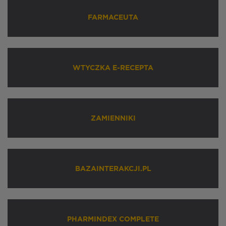
FARMACEUTA
WTYCZKA E-RECEPTA
ZAMIENNIKI
BAZAINTERAKCJI.PL
PHARMINDEX COMPLETE