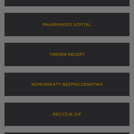
PHARMINDEX SZPITAL
TRENER RECEPT
KOMUNIKATY BEZPIECZEŃSTWA
DECYZJE GIF