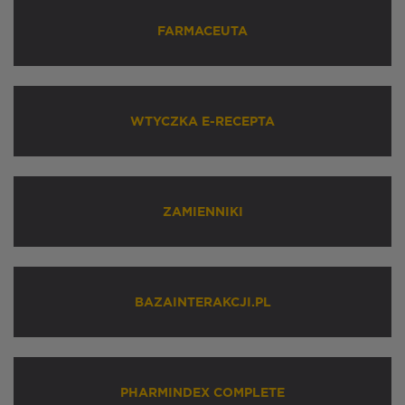
FARMACEUTA
WTYCZKA E-RECEPTA
ZAMIENNIKI
BAZAINTERAKCJI.PL
PHARMINDEX COMPLETE