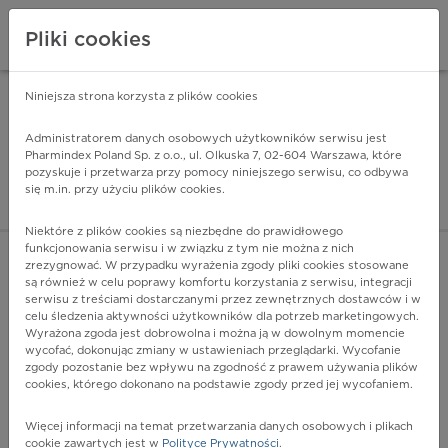
Pliki cookies
Niniejsza strona korzysta z plików cookies
Pharmindex Mobile
INSTALUJ
ZA DARMO - w Google Play
Administratorem danych osobowych użytkowników serwisu jest
Pharmindex Poland Sp. z o.o., ul. Olkuska 7, 02-604 Warszawa, które
pozyskuje i przetwarza przy pomocy niniejszego serwisu, co odbywa
Pharmindex - lider wi
się m.in. przy użyciu plików cookies.
ZALOGUJ SIĘ
ZAREJESTRUJ SIĘ
Niektóre z plików cookies są niezbędne do prawidłowego
funkcjonowania serwisu i w związku z tym nie można z nich
zrezygnować. W przypadku wyrażenia zgody pliki cookies stosowane
N03.5 - Rozlane mezangio-kapilarne kłębuszkowe
są również w celu poprawy komfortu korzystania z serwisu, integracji
zapalenie nerek
serwisu z treściami dostarczanymi przez zewnętrznych dostawców i w
Więcej na lekiicd10.pl
celu śledzenia aktywności użytkowników dla potrzeb marketingowych.
Wyrażona zgoda jest dobrowolna i można ją w dowolnym momencie
wycofać, dokonując zmiany w ustawieniach przeglądarki. Wycofanie
zgody pozostanie bez wpływu na zgodność z prawem używania plików
cookies, którego dokonano na podstawie zgody przed jej wycofaniem.
Więcej informacji na temat przetwarzania danych osobowych i plikach
cookie zawartych jest w
Polityce Prywatności
.