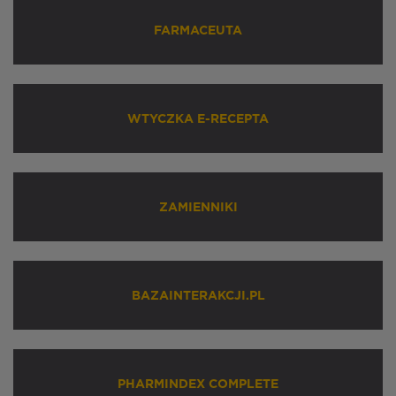
FARMACEUTA
WTYCZKA E-RECEPTA
ZAMIENNIKI
BAZAINTERAKCJI.PL
PHARMINDEX COMPLETE