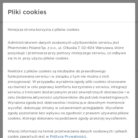
Pliki cookies
Niniejsza strona korzysta z plików cookies
Pharmindex Mobile
INSTALUJ
ZA DARMO - w Google Play
Administratorem danych osobowych użytkowników serwisu jest
Pharmindex Poland Sp. z o.o., ul. Olkuska 7, 02-604 Warszawa, które
pozyskuje i przetwarza przy pomocy niniejszego serwisu, co odbywa
Pharmindex - lider wi
się m.in. przy użyciu plików cookies.
ZALOGUJ SIĘ
ZAREJESTRUJ SIĘ
Niektóre z plików cookies są niezbędne do prawidłowego
funkcjonowania serwisu i w związku z tym nie można z nich
zrezygnować. W przypadku wyrażenia zgody pliki cookies stosowane
N03.1 - Ogniskowe i segmentalne uszkodzenia kłębuszków
są również w celu poprawy komfortu korzystania z serwisu, integracji
nerkowych
serwisu z treściami dostarczanymi przez zewnętrznych dostawców i w
Więcej na lekiicd10.pl
celu śledzenia aktywności użytkowników dla potrzeb marketingowych.
Wyrażona zgoda jest dobrowolna i można ją w dowolnym momencie
wycofać, dokonując zmiany w ustawieniach przeglądarki. Wycofanie
zgody pozostanie bez wpływu na zgodność z prawem używania plików
cookies, którego dokonano na podstawie zgody przed jej wycofaniem.
Więcej informacji na temat przetwarzania danych osobowych i plikach
cookie zawartych jest w
Polityce Prywatności
.