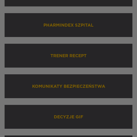
PHARMINDEX SZPITAL
TRENER RECEPT
KOMUNIKATY BEZPIECZEŃSTWA
DECYZJE GIF