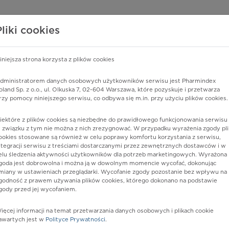
edzy o lekach
WISY PHARMINDEX
DATA LICENSING
SKLEP
Pliki cookies
iniejsza strona korzysta z plików cookies
dministratorem danych osobowych użytkowników serwisu jest Pharmindex
 struktury kości, nieokreślone
oland Sp. z o.o., ul. Olkuska 7, 02-604 Warszawa, które pozyskuje i przetwarza
rzy pomocy niniejszego serwisu, co odbywa się m.in. przy użyciu plików cookies.
iektóre z plików cookies są niezbędne do prawidłowego funkcjonowania serwisu 
 związku z tym nie można z nich zrezygnować. W przypadku wyrażenia zgody pli
ookies stosowane są również w celu poprawy komfortu korzystania z serwisu,
ntegracji serwisu z treściami dostarczanymi przez zewnętrznych dostawców i w
elu śledzenia aktywności użytkowników dla potrzeb marketingowych. Wyrażona
goda jest dobrowolna i można ją w dowolnym momencie wycofać, dokonując
miany w ustawieniach przeglądarki. Wycofanie zgody pozostanie bez wpływu na
godność z prawem używania plików cookies, którego dokonano na podstawie
gody przed jej wycofaniem.
nia
ięcej informacji na temat przetwarzania danych osobowych i plikach cookie
awartych jest w
Polityce Prywatności
.
istów ochrony zdrowia