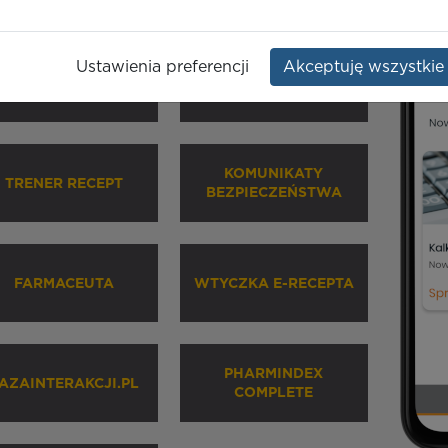
Ustawienia preferencji
Akceptuję wszystkie
HARMINDEX MOBILE
INHALATORY
KOMUNIKATY
TRENER RECEPT
BEZPIECZEŃSTWA
FARMACEUTA
WTYCZKA E-RECEPTA
PHARMINDEX
AZAINTERAKCJI.PL
COMPLETE