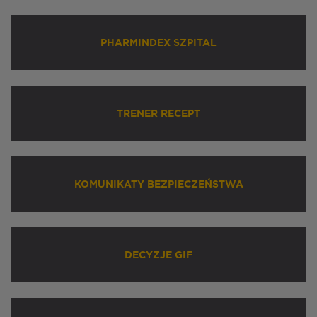
PHARMINDEX SZPITAL
TRENER RECEPT
KOMUNIKATY BEZPIECZEŃSTWA
DECYZJE GIF