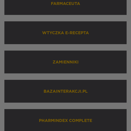
FARMACEUTA
WTYCZKA E-RECEPTA
ZAMIENNIKI
BAZAINTERAKCJI.PL
PHARMINDEX COMPLETE