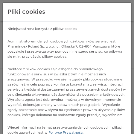
Pliki cookies
Niniejsza strona korzysta z plików cookies
Pharmindex Mobile
INSTALUJ
ZA DARMO - w Google Play
Administratorem danych osobowych użytkowników serwisu jest
Pharmindex Poland Sp. z o.o., ul. Olkuska 7, 02-604 Warszawa, które
pozyskuje i przetwarza przy pomocy niniejszego serwisu, co odbywa
Pharmindex - lider wi
się m.in. przy użyciu plików cookies.
ZALOGUJ SIĘ
ZAREJESTRUJ SIĘ
Niektóre z plików cookies są niezbędne do prawidłowego
funkcjonowania serwisu i w związku z tym nie można z nich
zrezygnować. W przypadku wyrażenia zgody pliki cookies stosowane
M81.8 - Inne postacie osteoporozy
są również w celu poprawy komfortu korzystania z serwisu, integracji
Więcej na lekiicd10.pl
serwisu z treściami dostarczanymi przez zewnętrznych dostawców i w
celu śledzenia aktywności użytkowników dla potrzeb marketingowych.
Wyrażona zgoda jest dobrowolna i można ją w dowolnym momencie
wycofać, dokonując zmiany w ustawieniach przeglądarki. Wycofanie
zgody pozostanie bez wpływu na zgodność z prawem używania plików
cookies, którego dokonano na podstawie zgody przed jej wycofaniem.
Więcej informacji na temat przetwarzania danych osobowych i plikach
cookie zawartych jest w
Polityce Prywatności
.