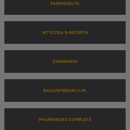
FARMACEUTA
WTYCZKA E-RECEPTA
ZAMIENNIKI
BAZAINTERAKCJI.PL
PHARMINDEX COMPLETE