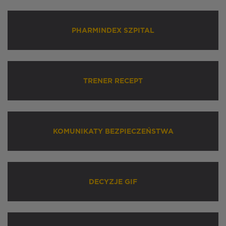
PHARMINDEX SZPITAL
TRENER RECEPT
KOMUNIKATY BEZPIECZEŃSTWA
DECYZJE GIF