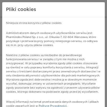
Pliki cookies
Niniejsza strona korzysta z plików cookies
Pharmindex Mobile
INSTALUJ
ZA DARMO - w Google Play
Administratorem danych osobowych użytkowników serwisu jest
Pharmindex Poland Sp. z o.o., ul. Olkuska 7, 02-604 Warszawa, które
pozyskuje i przetwarza przy pomocy niniejszego serwisu, co odbywa
Pharmindex - lider wi
się m.in. przy użyciu plików cookies.
ZALOGUJ SIĘ
ZAREJESTRUJ SIĘ
Niektóre z plików cookies są niezbędne do prawidłowego
funkcjonowania serwisu i w związku z tym nie można z nich
zrezygnować. W przypadku wyrażenia zgody pliki cookies stosowane
M48 - Inne choroby kręgosłupa
są również w celu poprawy komfortu korzystania z serwisu, integracji
Więcej na lekiicd10.pl
serwisu z treściami dostarczanymi przez zewnętrznych dostawców i w
celu śledzenia aktywności użytkowników dla potrzeb marketingowych.
Wyrażona zgoda jest dobrowolna i można ją w dowolnym momencie
wycofać, dokonując zmiany w ustawieniach przeglądarki. Wycofanie
zgody pozostanie bez wpływu na zgodność z prawem używania plików
cookies, którego dokonano na podstawie zgody przed jej wycofaniem.
Więcej informacji na temat przetwarzania danych osobowych i plikach
cookie zawartych jest w
Polityce Prywatności
.