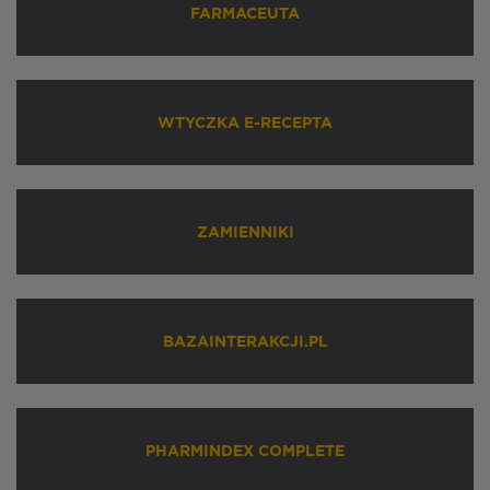
FARMACEUTA
WTYCZKA E-RECEPTA
ZAMIENNIKI
BAZAINTERAKCJI.PL
PHARMINDEX COMPLETE