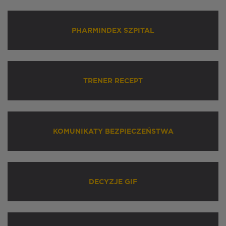
PHARMINDEX SZPITAL
TRENER RECEPT
KOMUNIKATY BEZPIECZEŃSTWA
DECYZJE GIF