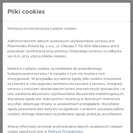
Pliki cookies
Niniejsza strona korzysta z plików cookies
Pharmindex Mobile
INSTALUJ
ZA DARMO - w Google Play
Administratorem danych osobowych użytkowników serwisu jest
Pharmindex Poland Sp. z o.o., ul. Olkuska 7, 02-604 Warszawa, które
pozyskuje i przetwarza przy pomocy niniejszego serwisu, co odbywa
Pharmindex - lider wi
się m.in. przy użyciu plików cookies.
ZALOGUJ SIĘ
ZAREJESTRUJ SIĘ
Niektóre z plików cookies są niezbędne do prawidłowego
funkcjonowania serwisu i w związku z tym nie można z nich
zrezygnować. W przypadku wyrażenia zgody pliki cookies stosowane
M21.3 - Opadanie nadgarstka lub stopy (nabyte)
są również w celu poprawy komfortu korzystania z serwisu, integracji
Więcej na lekiicd10.pl
serwisu z treściami dostarczanymi przez zewnętrznych dostawców i w
celu śledzenia aktywności użytkowników dla potrzeb marketingowych.
Wyrażona zgoda jest dobrowolna i można ją w dowolnym momencie
wycofać, dokonując zmiany w ustawieniach przeglądarki. Wycofanie
zgody pozostanie bez wpływu na zgodność z prawem używania plików
cookies, którego dokonano na podstawie zgody przed jej wycofaniem.
Więcej informacji na temat przetwarzania danych osobowych i plikach
cookie zawartych jest w
Polityce Prywatności
.