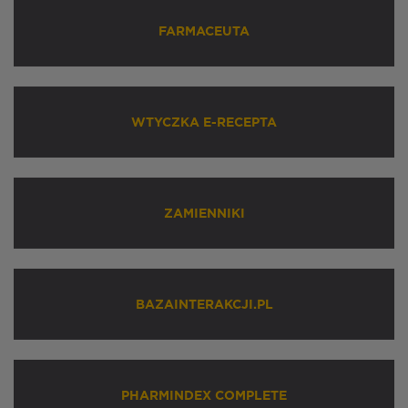
FARMACEUTA
WTYCZKA E-RECEPTA
ZAMIENNIKI
BAZAINTERAKCJI.PL
PHARMINDEX COMPLETE