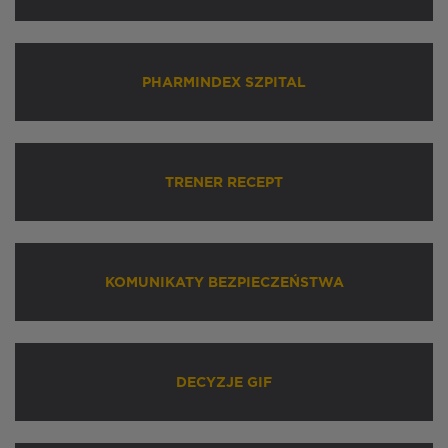
PHARMINDEX SZPITAL
TRENER RECEPT
KOMUNIKATY BEZPIECZEŃSTWA
DECYZJE GIF