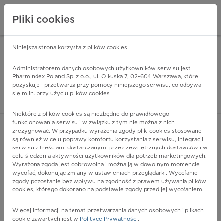
Pliki cookies
Niniejsza strona korzysta z plików cookies
Pharmindex Mobile
INSTALUJ
ZA DARMO - w Google Play
Administratorem danych osobowych użytkowników serwisu jest
Pharmindex Poland Sp. z o.o., ul. Olkuska 7, 02-604 Warszawa, które
pozyskuje i przetwarza przy pomocy niniejszego serwisu, co odbywa
Pharmindex - lider wi
się m.in. przy użyciu plików cookies.
ZALOGUJ SIĘ
ZAREJESTRUJ SIĘ
Niektóre z plików cookies są niezbędne do prawidłowego
funkcjonowania serwisu i w związku z tym nie można z nich
zrezygnować. W przypadku wyrażenia zgody pliki cookies stosowane
M21.0 - Zniekształcenie koślawe niesklasyfikowane gdzie
są również w celu poprawy komfortu korzystania z serwisu, integracji
indziej
serwisu z treściami dostarczanymi przez zewnętrznych dostawców i w
Więcej na lekiicd10.pl
celu śledzenia aktywności użytkowników dla potrzeb marketingowych.
Wyrażona zgoda jest dobrowolna i można ją w dowolnym momencie
wycofać, dokonując zmiany w ustawieniach przeglądarki. Wycofanie
zgody pozostanie bez wpływu na zgodność z prawem używania plików
cookies, którego dokonano na podstawie zgody przed jej wycofaniem.
Więcej informacji na temat przetwarzania danych osobowych i plikach
cookie zawartych jest w
Polityce Prywatności
.