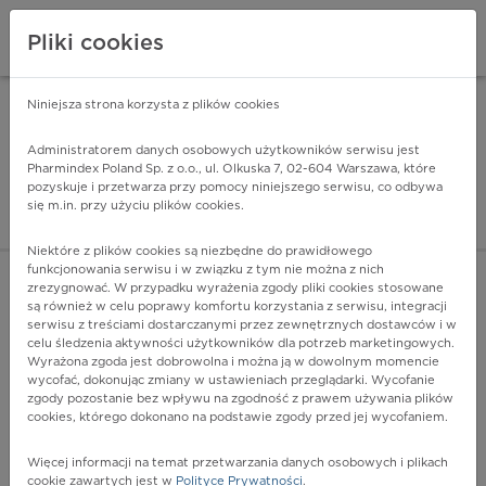
Pliki cookies
Niniejsza strona korzysta z plików cookies
Pharmindex Mobile
INSTALUJ
ZA DARMO - w Google Play
Administratorem danych osobowych użytkowników serwisu jest
Pharmindex Poland Sp. z o.o., ul. Olkuska 7, 02-604 Warszawa, które
pozyskuje i przetwarza przy pomocy niniejszego serwisu, co odbywa
Pharmindex - lider wi
się m.in. przy użyciu plików cookies.
ZALOGUJ SIĘ
ZAREJESTRUJ SIĘ
Niektóre z plików cookies są niezbędne do prawidłowego
funkcjonowania serwisu i w związku z tym nie można z nich
zrezygnować. W przypadku wyrażenia zgody pliki cookies stosowane
L98.6 - Inne naciekowe choroby skóry i tkanki podskórnej
są również w celu poprawy komfortu korzystania z serwisu, integracji
Więcej na lekiicd10.pl
serwisu z treściami dostarczanymi przez zewnętrznych dostawców i w
celu śledzenia aktywności użytkowników dla potrzeb marketingowych.
Wyrażona zgoda jest dobrowolna i można ją w dowolnym momencie
wycofać, dokonując zmiany w ustawieniach przeglądarki. Wycofanie
zgody pozostanie bez wpływu na zgodność z prawem używania plików
cookies, którego dokonano na podstawie zgody przed jej wycofaniem.
Więcej informacji na temat przetwarzania danych osobowych i plikach
cookie zawartych jest w
Polityce Prywatności
.