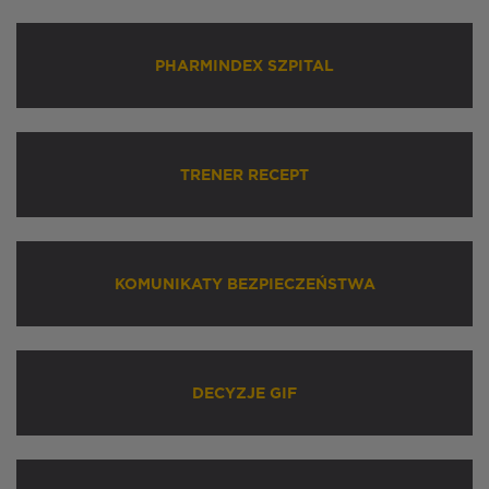
PHARMINDEX SZPITAL
TRENER RECEPT
KOMUNIKATY BEZPIECZEŃSTWA
DECYZJE GIF