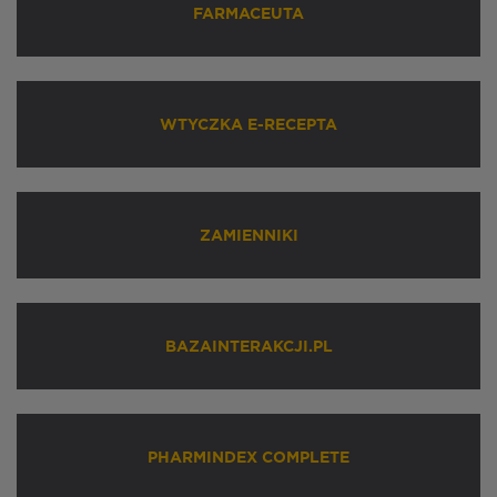
FARMACEUTA
WTYCZKA E-RECEPTA
ZAMIENNIKI
BAZAINTERAKCJI.PL
PHARMINDEX COMPLETE