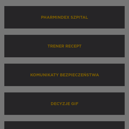
PHARMINDEX SZPITAL
TRENER RECEPT
KOMUNIKATY BEZPIECZEŃSTWA
DECYZJE GIF