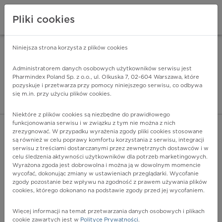
Pliki cookies
Niniejsza strona korzysta z plików cookies
Pharmindex Mobile
INSTALUJ
ZA DARMO - w Google Play
Administratorem danych osobowych użytkowników serwisu jest
Pharmindex Poland Sp. z o.o., ul. Olkuska 7, 02-604 Warszawa, które
pozyskuje i przetwarza przy pomocy niniejszego serwisu, co odbywa
Pharmindex - lider wi
się m.in. przy użyciu plików cookies.
ZALOGUJ SIĘ
ZAREJESTRUJ SIĘ
Niektóre z plików cookies są niezbędne do prawidłowego
funkcjonowania serwisu i w związku z tym nie można z nich
zrezygnować. W przypadku wyrażenia zgody pliki cookies stosowane
L67.0 - Łamliwość włosów węzłowa
są również w celu poprawy komfortu korzystania z serwisu, integracji
Więcej na lekiicd10.pl
serwisu z treściami dostarczanymi przez zewnętrznych dostawców i w
celu śledzenia aktywności użytkowników dla potrzeb marketingowych.
Wyrażona zgoda jest dobrowolna i można ją w dowolnym momencie
wycofać, dokonując zmiany w ustawieniach przeglądarki. Wycofanie
zgody pozostanie bez wpływu na zgodność z prawem używania plików
cookies, którego dokonano na podstawie zgody przed jej wycofaniem.
Więcej informacji na temat przetwarzania danych osobowych i plikach
cookie zawartych jest w
Polityce Prywatności
.