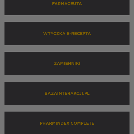
FARMACEUTA
WTYCZKA E-RECEPTA
ZAMIENNIKI
BAZAINTERAKCJI.PL
PHARMINDEX COMPLETE