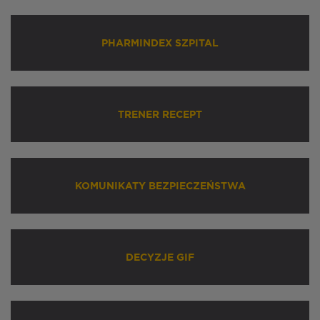
PHARMINDEX SZPITAL
TRENER RECEPT
KOMUNIKATY BEZPIECZEŃSTWA
DECYZJE GIF