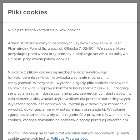
Pliki cookies
Niniejsza strona korzysta z plików cookies
Pharmindex Mobile
INSTALUJ
ZA DARMO - w Google Play
Administratorem danych osobowych użytkowników serwisu jest
Pharmindex Poland Sp. z o.o., ul. Olkuska 7, 02-604 Warszawa, które
pozyskuje i przetwarza przy pomocy niniejszego serwisu, co odbywa
Pharmindex - lider wi
się m.in. przy użyciu plików cookies.
ZALOGUJ SIĘ
ZAREJESTRUJ SIĘ
Niektóre z plików cookies są niezbędne do prawidłowego
funkcjonowania serwisu i w związku z tym nie można z nich
zrezygnować. W przypadku wyrażenia zgody pliki cookies stosowane
L56.3 - Pokrzywka słoneczna
są również w celu poprawy komfortu korzystania z serwisu, integracji
Więcej na lekiicd10.pl
serwisu z treściami dostarczanymi przez zewnętrznych dostawców i w
celu śledzenia aktywności użytkowników dla potrzeb marketingowych.
Wyrażona zgoda jest dobrowolna i można ją w dowolnym momencie
wycofać, dokonując zmiany w ustawieniach przeglądarki. Wycofanie
zgody pozostanie bez wpływu na zgodność z prawem używania plików
cookies, którego dokonano na podstawie zgody przed jej wycofaniem.
Więcej informacji na temat przetwarzania danych osobowych i plikach
cookie zawartych jest w
Polityce Prywatności
.