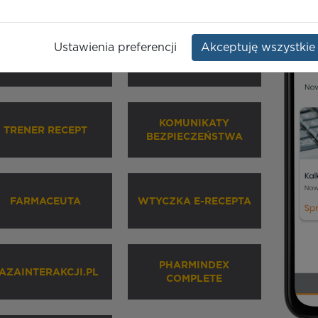
Ustawienia preferencji
Akceptuję wszystkie
HARMINDEX MOBILE
INHALATORY
KOMUNIKATY
TRENER RECEPT
BEZPIECZEŃSTWA
FARMACEUTA
WTYCZKA E-RECEPTA
PHARMINDEX
AZAINTERAKCJI.PL
COMPLETE