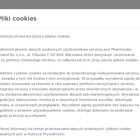
edzy o lekach
WISY PHARMINDEX
DATA LICENSING
SKLEP
Pliki cookies
iniejsza strona korzysta z plików cookies
dministratorem danych osobowych użytkowników serwisu jest Pharmindex
y
oland Sp. z o.o., ul. Olkuska 7, 02-604 Warszawa, które pozyskuje i przetwarza
rzy pomocy niniejszego serwisu, co odbywa się m.in. przy użyciu plików cookies.
iektóre z plików cookies są niezbędne do prawidłowego funkcjonowania serwisu 
 związku z tym nie można z nich zrezygnować. W przypadku wyrażenia zgody pli
ookies stosowane są również w celu poprawy komfortu korzystania z serwisu,
ntegracji serwisu z treściami dostarczanymi przez zewnętrznych dostawców i w
elu śledzenia aktywności użytkowników dla potrzeb marketingowych. Wyrażona
goda jest dobrowolna i można ją w dowolnym momencie wycofać, dokonując
miany w ustawieniach przeglądarki. Wycofanie zgody pozostanie bez wpływu na
godność z prawem używania plików cookies, którego dokonano na podstawie
gody przed jej wycofaniem.
nia
ięcej informacji na temat przetwarzania danych osobowych i plikach cookie
awartych jest w
Polityce Prywatności
.
istów ochrony zdrowia