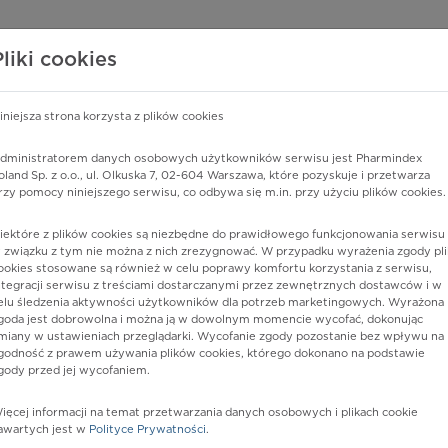
edzy o lekach
WISY PHARMINDEX
DATA LICENSING
SKLEP
Pliki cookies
iniejsza strona korzysta z plików cookies
dministratorem danych osobowych użytkowników serwisu jest Pharmindex
palenie skóry wywołane przez kontakt leków ze skórą
oland Sp. z o.o., ul. Olkuska 7, 02-604 Warszawa, które pozyskuje i przetwarza
rzy pomocy niniejszego serwisu, co odbywa się m.in. przy użyciu plików cookies.
iektóre z plików cookies są niezbędne do prawidłowego funkcjonowania serwisu 
 związku z tym nie można z nich zrezygnować. W przypadku wyrażenia zgody pli
ookies stosowane są również w celu poprawy komfortu korzystania z serwisu,
ntegracji serwisu z treściami dostarczanymi przez zewnętrznych dostawców i w
elu śledzenia aktywności użytkowników dla potrzeb marketingowych. Wyrażona
goda jest dobrowolna i można ją w dowolnym momencie wycofać, dokonując
miany w ustawieniach przeglądarki. Wycofanie zgody pozostanie bez wpływu na
godność z prawem używania plików cookies, którego dokonano na podstawie
gody przed jej wycofaniem.
nia
ięcej informacji na temat przetwarzania danych osobowych i plikach cookie
awartych jest w
Polityce Prywatności
.
istów ochrony zdrowia