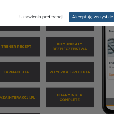
Ustawienia preferencji
Akceptuję wszystkie
HARMINDEX MOBILE
INHALATORY
KOMUNIKATY
TRENER RECEPT
BEZPIECZEŃSTWA
FARMACEUTA
WTYCZKA E-RECEPTA
PHARMINDEX
AZAINTERAKCJI.PL
COMPLETE