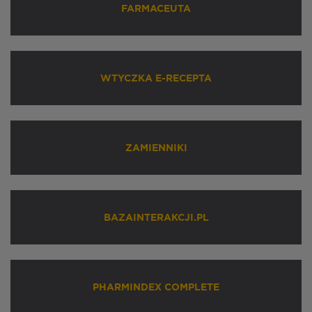
FARMACEUTA
WTYCZKA E-RECEPTA
ZAMIENNIKI
BAZAINTERAKCJI.PL
PHARMINDEX COMPLETE