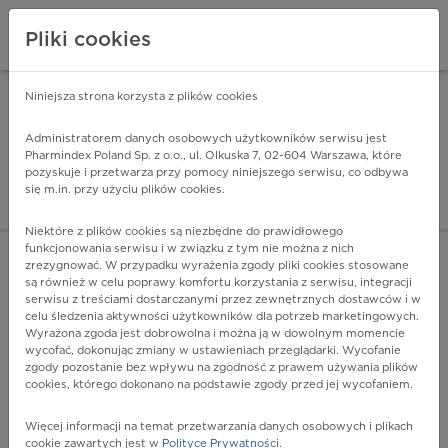
Pliki cookies
Niniejsza strona korzysta z plików cookies
Pharmindex Mobile
INSTALUJ
ZA DARMO - w Google Play
Administratorem danych osobowych użytkowników serwisu jest
Pharmindex Poland Sp. z o.o., ul. Olkuska 7, 02-604 Warszawa, które
pozyskuje i przetwarza przy pomocy niniejszego serwisu, co odbywa
Pharmindex - lider wi
się m.in. przy użyciu plików cookies.
ZALOGUJ SIĘ
ZAREJESTRUJ SIĘ
Niektóre z plików cookies są niezbędne do prawidłowego
funkcjonowania serwisu i w związku z tym nie można z nich
zrezygnować. W przypadku wyrażenia zgody pliki cookies stosowane
L03.2 - Zapalenie tkanki łącznej twarzy
są również w celu poprawy komfortu korzystania z serwisu, integracji
Więcej na lekiicd10.pl
serwisu z treściami dostarczanymi przez zewnętrznych dostawców i w
celu śledzenia aktywności użytkowników dla potrzeb marketingowych.
Wyrażona zgoda jest dobrowolna i można ją w dowolnym momencie
wycofać, dokonując zmiany w ustawieniach przeglądarki. Wycofanie
zgody pozostanie bez wpływu na zgodność z prawem używania plików
cookies, którego dokonano na podstawie zgody przed jej wycofaniem.
Więcej informacji na temat przetwarzania danych osobowych i plikach
cookie zawartych jest w
Polityce Prywatności
.