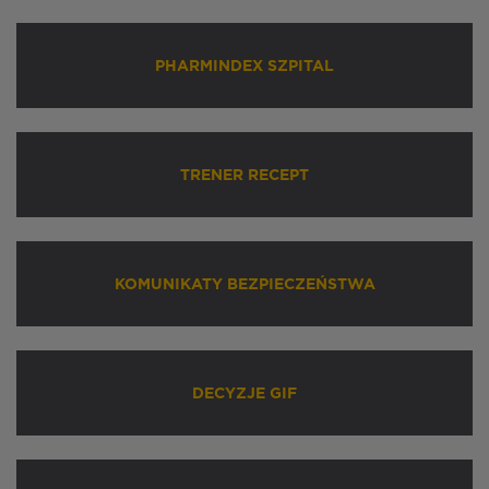
PHARMINDEX SZPITAL
TRENER RECEPT
KOMUNIKATY BEZPIECZEŃSTWA
DECYZJE GIF