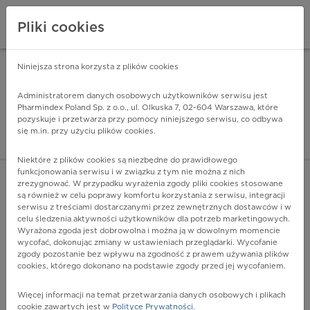
Pliki cookies
Niniejsza strona korzysta z plików cookies
Pharmindex Mobile
INSTALUJ
ZA DARMO - w Google Play
Administratorem danych osobowych użytkowników serwisu jest
Pharmindex Poland Sp. z o.o., ul. Olkuska 7, 02-604 Warszawa, które
pozyskuje i przetwarza przy pomocy niniejszego serwisu, co odbywa
Pharmindex - lider wi
się m.in. przy użyciu plików cookies.
ZALOGUJ SIĘ
ZAREJESTRUJ SIĘ
Niektóre z plików cookies są niezbędne do prawidłowego
funkcjonowania serwisu i w związku z tym nie można z nich
zrezygnować. W przypadku wyrażenia zgody pliki cookies stosowane
K92.0 - Wymioty krwawe
są również w celu poprawy komfortu korzystania z serwisu, integracji
Więcej na lekiicd10.pl
serwisu z treściami dostarczanymi przez zewnętrznych dostawców i w
celu śledzenia aktywności użytkowników dla potrzeb marketingowych.
Wyrażona zgoda jest dobrowolna i można ją w dowolnym momencie
wycofać, dokonując zmiany w ustawieniach przeglądarki. Wycofanie
zgody pozostanie bez wpływu na zgodność z prawem używania plików
cookies, którego dokonano na podstawie zgody przed jej wycofaniem.
Więcej informacji na temat przetwarzania danych osobowych i plikach
cookie zawartych jest w
Polityce Prywatności
.