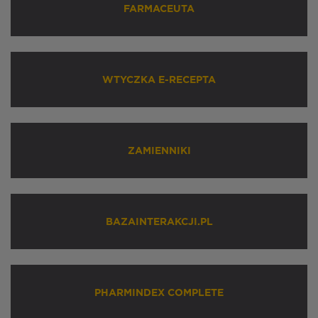
FARMACEUTA
WTYCZKA E-RECEPTA
ZAMIENNIKI
BAZAINTERAKCJI.PL
PHARMINDEX COMPLETE