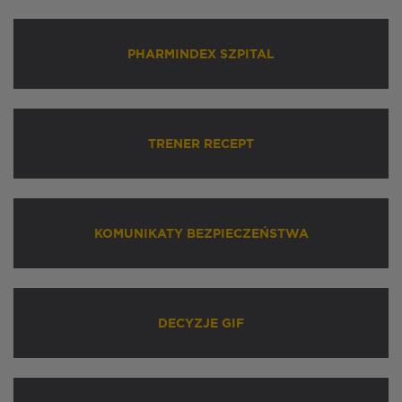
PHARMINDEX SZPITAL
TRENER RECEPT
KOMUNIKATY BEZPIECZEŃSTWA
DECYZJE GIF