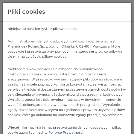
Pliki cookies
Niniejsza strona korzysta z plików cookies
Pharmindex Mobile
INSTALUJ
ZA DARMO - w Google Play
Administratorem danych osobowych użytkowników serwisu jest
Pharmindex Poland Sp. z o.o., ul. Olkuska 7, 02-604 Warszawa, które
pozyskuje i przetwarza przy pomocy niniejszego serwisu, co odbywa
Pharmindex - lider wi
się m.in. przy użyciu plików cookies.
ZALOGUJ SIĘ
ZAREJESTRUJ SIĘ
Niektóre z plików cookies są niezbędne do prawidłowego
funkcjonowania serwisu i w związku z tym nie można z nich
zrezygnować. W przypadku wyrażenia zgody pliki cookies stosowane
K76.9 - Choroba wątroby, nieokreślona
są również w celu poprawy komfortu korzystania z serwisu, integracji
Więcej na lekiicd10.pl
serwisu z treściami dostarczanymi przez zewnętrznych dostawców i w
celu śledzenia aktywności użytkowników dla potrzeb marketingowych.
Wyrażona zgoda jest dobrowolna i można ją w dowolnym momencie
wycofać, dokonując zmiany w ustawieniach przeglądarki. Wycofanie
zgody pozostanie bez wpływu na zgodność z prawem używania plików
cookies, którego dokonano na podstawie zgody przed jej wycofaniem.
Więcej informacji na temat przetwarzania danych osobowych i plikach
cookie zawartych jest w
Polityce Prywatności
.