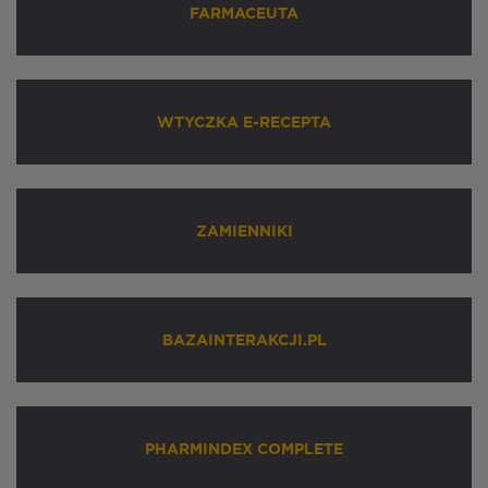
FARMACEUTA
WTYCZKA E-RECEPTA
ZAMIENNIKI
BAZAINTERAKCJI.PL
PHARMINDEX COMPLETE