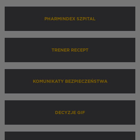
PHARMINDEX SZPITAL
TRENER RECEPT
KOMUNIKATY BEZPIECZEŃSTWA
DECYZJE GIF