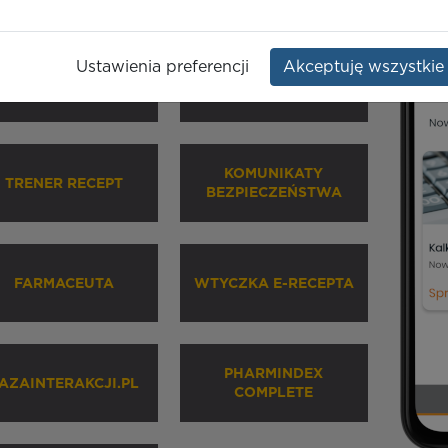
Ustawienia preferencji
Akceptuję wszystkie
HARMINDEX MOBILE
INHALATORY
KOMUNIKATY
TRENER RECEPT
BEZPIECZEŃSTWA
FARMACEUTA
WTYCZKA E-RECEPTA
PHARMINDEX
AZAINTERAKCJI.PL
COMPLETE