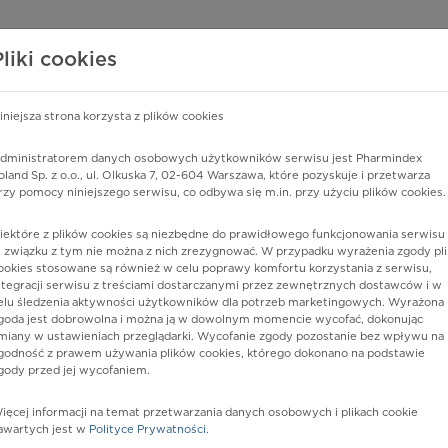
edzy o lekach
WISY PHARMINDEX
DATA LICENSING
SKLEP
Pliki cookies
iniejsza strona korzysta z plików cookies
dministratorem danych osobowych użytkowników serwisu jest Pharmindex
klasyfikowane gdzie indziej
oland Sp. z o.o., ul. Olkuska 7, 02-604 Warszawa, które pozyskuje i przetwarza
rzy pomocy niniejszego serwisu, co odbywa się m.in. przy użyciu plików cookies.
iektóre z plików cookies są niezbędne do prawidłowego funkcjonowania serwisu 
 związku z tym nie można z nich zrezygnować. W przypadku wyrażenia zgody pli
ookies stosowane są również w celu poprawy komfortu korzystania z serwisu,
ntegracji serwisu z treściami dostarczanymi przez zewnętrznych dostawców i w
elu śledzenia aktywności użytkowników dla potrzeb marketingowych. Wyrażona
goda jest dobrowolna i można ją w dowolnym momencie wycofać, dokonując
miany w ustawieniach przeglądarki. Wycofanie zgody pozostanie bez wpływu na
godność z prawem używania plików cookies, którego dokonano na podstawie
gody przed jej wycofaniem.
nia
ięcej informacji na temat przetwarzania danych osobowych i plikach cookie
awartych jest w
Polityce Prywatności
.
istów ochrony zdrowia