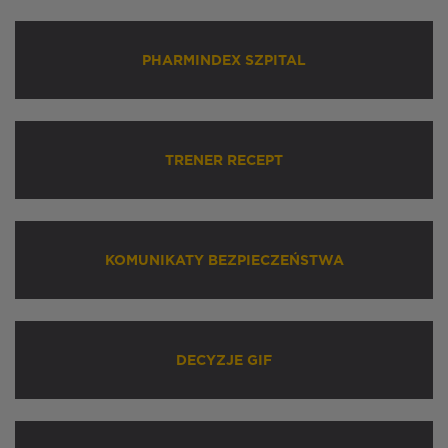
PHARMINDEX SZPITAL
TRENER RECEPT
KOMUNIKATY BEZPIECZEŃSTWA
DECYZJE GIF