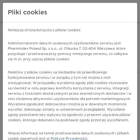
Pliki cookies
Niniejsza strona korzysta z plików cookies
Pharmindex Mobile
INSTALUJ
ZA DARMO - w Google Play
Administratorem danych osobowych użytkowników serwisu jest
Pharmindex Poland Sp. z o.o., ul. Olkuska 7, 02-604 Warszawa, które
pozyskuje i przetwarza przy pomocy niniejszego serwisu, co odbywa
Pharmindex - lider wi
się m.in. przy użyciu plików cookies.
ZALOGUJ SIĘ
ZAREJESTRUJ SIĘ
Niektóre z plików cookies są niezbędne do prawidłowego
funkcjonowania serwisu i w związku z tym nie można z nich
zrezygnować. W przypadku wyrażenia zgody pliki cookies stosowane
K74.5 - Marskość żółciowa, nieokreślona
są również w celu poprawy komfortu korzystania z serwisu, integracji
Więcej na lekiicd10.pl
serwisu z treściami dostarczanymi przez zewnętrznych dostawców i w
celu śledzenia aktywności użytkowników dla potrzeb marketingowych.
Wyrażona zgoda jest dobrowolna i można ją w dowolnym momencie
wycofać, dokonując zmiany w ustawieniach przeglądarki. Wycofanie
zgody pozostanie bez wpływu na zgodność z prawem używania plików
cookies, którego dokonano na podstawie zgody przed jej wycofaniem.
Więcej informacji na temat przetwarzania danych osobowych i plikach
cookie zawartych jest w
Polityce Prywatności
.