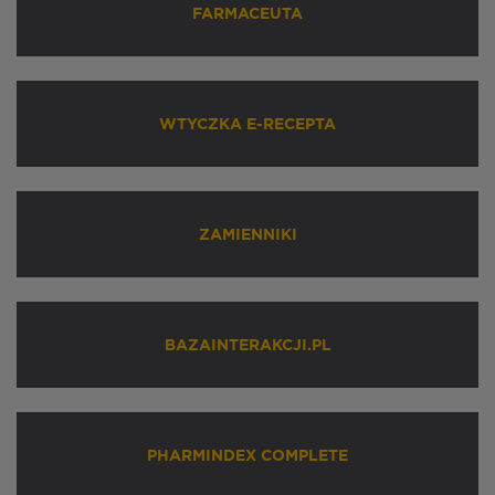
FARMACEUTA
WTYCZKA E-RECEPTA
ZAMIENNIKI
BAZAINTERAKCJI.PL
PHARMINDEX COMPLETE