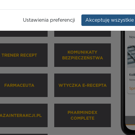
Ustawienia preferencji
Akceptuję wszystkie
HARMINDEX MOBILE
INHALATORY
KOMUNIKATY
TRENER RECEPT
BEZPIECZEŃSTWA
FARMACEUTA
WTYCZKA E-RECEPTA
PHARMINDEX
AZAINTERAKCJI.PL
COMPLETE