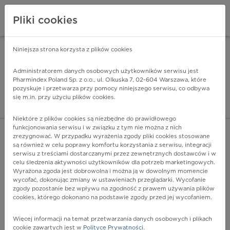
Pliki cookies
Niniejsza strona korzysta z plików cookies
Pharmindex Mobile
INSTALUJ
ZA DARMO - w Google Play
Administratorem danych osobowych użytkowników serwisu jest
Pharmindex Poland Sp. z o.o., ul. Olkuska 7, 02-604 Warszawa, które
pozyskuje i przetwarza przy pomocy niniejszego serwisu, co odbywa
Pharmindex - lider wi
się m.in. przy użyciu plików cookies.
ZALOGUJ SIĘ
ZAREJESTRUJ SIĘ
Niektóre z plików cookies są niezbędne do prawidłowego
funkcjonowania serwisu i w związku z tym nie można z nich
zrezygnować. W przypadku wyrażenia zgody pliki cookies stosowane
K60 - Szczelina i przetoka odbytnicy i okolicy odbytu
są również w celu poprawy komfortu korzystania z serwisu, integracji
Więcej na lekiicd10.pl
serwisu z treściami dostarczanymi przez zewnętrznych dostawców i w
celu śledzenia aktywności użytkowników dla potrzeb marketingowych.
Wyrażona zgoda jest dobrowolna i można ją w dowolnym momencie
wycofać, dokonując zmiany w ustawieniach przeglądarki. Wycofanie
zgody pozostanie bez wpływu na zgodność z prawem używania plików
cookies, którego dokonano na podstawie zgody przed jej wycofaniem.
Więcej informacji na temat przetwarzania danych osobowych i plikach
cookie zawartych jest w
Polityce Prywatności
.