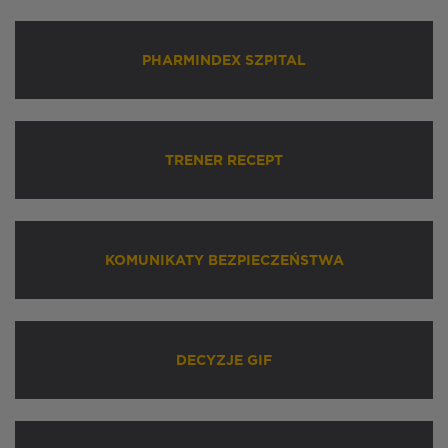
PHARMINDEX SZPITAL
TRENER RECEPT
KOMUNIKATY BEZPIECZEŃSTWA
DECYZJE GIF