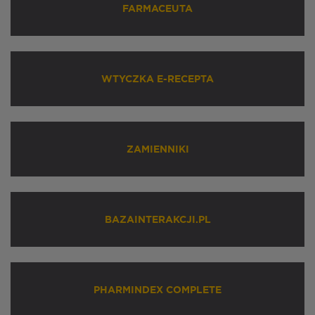
FARMACEUTA
WTYCZKA E-RECEPTA
ZAMIENNIKI
BAZAINTERAKCJI.PL
PHARMINDEX COMPLETE