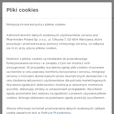
Pliki cookies
Niniejsza strona korzysta z plików cookies
Pharmindex Mobile
INSTALUJ
ZA DARMO - w Google Play
Administratorem danych osobowych użytkowników serwisu jest
Pharmindex Poland Sp. z o.o., ul. Olkuska 7, 02-604 Warszawa, które
pozyskuje i przetwarza przy pomocy niniejszego serwisu, co odbywa
Pharmindex - lider wi
się m.in. przy użyciu plików cookies.
ZALOGUJ SIĘ
ZAREJESTRUJ SIĘ
Niektóre z plików cookies są niezbędne do prawidłowego
funkcjonowania serwisu i w związku z tym nie można z nich
zrezygnować. W przypadku wyrażenia zgody pliki cookies stosowane
K29.8 - Zapalenie dwunastnicy
są również w celu poprawy komfortu korzystania z serwisu, integracji
Więcej na lekiicd10.pl
serwisu z treściami dostarczanymi przez zewnętrznych dostawców i w
celu śledzenia aktywności użytkowników dla potrzeb marketingowych.
Wyrażona zgoda jest dobrowolna i można ją w dowolnym momencie
wycofać, dokonując zmiany w ustawieniach przeglądarki. Wycofanie
zgody pozostanie bez wpływu na zgodność z prawem używania plików
cookies, którego dokonano na podstawie zgody przed jej wycofaniem.
Więcej informacji na temat przetwarzania danych osobowych i plikach
cookie zawartych jest w
Polityce Prywatności
.