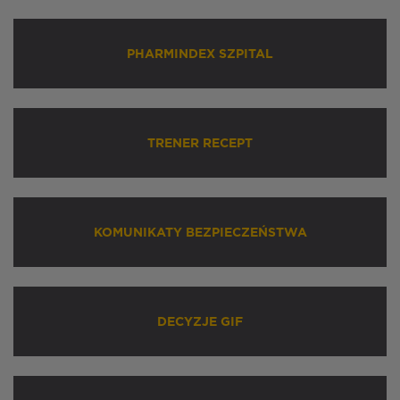
PHARMINDEX SZPITAL
TRENER RECEPT
KOMUNIKATY BEZPIECZEŃSTWA
DECYZJE GIF