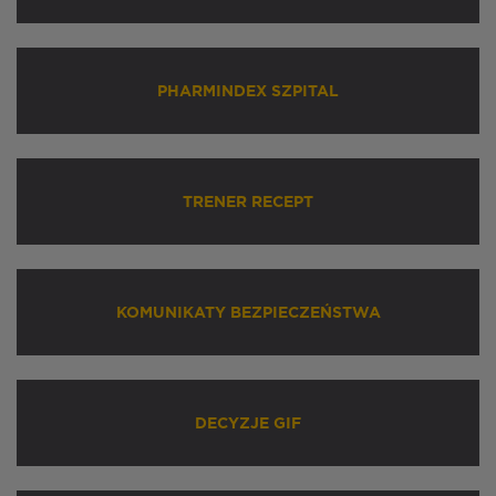
PHARMINDEX SZPITAL
TRENER RECEPT
KOMUNIKATY BEZPIECZEŃSTWA
DECYZJE GIF