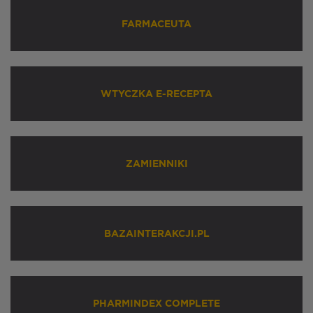
FARMACEUTA
WTYCZKA E-RECEPTA
ZAMIENNIKI
BAZAINTERAKCJI.PL
PHARMINDEX COMPLETE