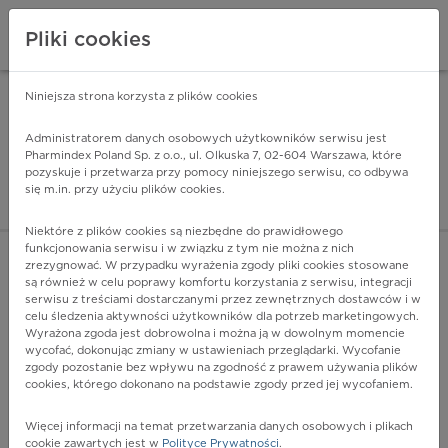
Pliki cookies
Niniejsza strona korzysta z plików cookies
Pharmindex Mobile
INSTALUJ
ZA DARMO - w Google Play
Administratorem danych osobowych użytkowników serwisu jest
Pharmindex Poland Sp. z o.o., ul. Olkuska 7, 02-604 Warszawa, które
pozyskuje i przetwarza przy pomocy niniejszego serwisu, co odbywa
Pharmindex - lider wi
się m.in. przy użyciu plików cookies.
ZALOGUJ SIĘ
ZAREJESTRUJ SIĘ
Niektóre z plików cookies są niezbędne do prawidłowego
funkcjonowania serwisu i w związku z tym nie można z nich
zrezygnować. W przypadku wyrażenia zgody pliki cookies stosowane
K27.6 - Przewlekły lub nieokreślony z krwotokiem i
są również w celu poprawy komfortu korzystania z serwisu, integracji
perforacją
serwisu z treściami dostarczanymi przez zewnętrznych dostawców i w
Więcej na lekiicd10.pl
celu śledzenia aktywności użytkowników dla potrzeb marketingowych.
Wyrażona zgoda jest dobrowolna i można ją w dowolnym momencie
wycofać, dokonując zmiany w ustawieniach przeglądarki. Wycofanie
zgody pozostanie bez wpływu na zgodność z prawem używania plików
cookies, którego dokonano na podstawie zgody przed jej wycofaniem.
Więcej informacji na temat przetwarzania danych osobowych i plikach
cookie zawartych jest w
Polityce Prywatności
.