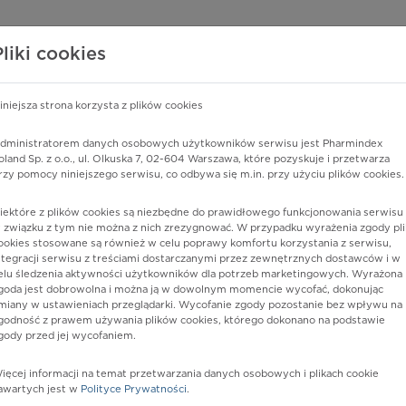
edzy o lekach
WISY PHARMINDEX
DATA LICENSING
SKLEP
Pliki cookies
iniejsza strona korzysta z plików cookies
dministratorem danych osobowych użytkowników serwisu jest Pharmindex
na
oland Sp. z o.o., ul. Olkuska 7, 02-604 Warszawa, które pozyskuje i przetwarza
rzy pomocy niniejszego serwisu, co odbywa się m.in. przy użyciu plików cookies.
iektóre z plików cookies są niezbędne do prawidłowego funkcjonowania serwisu 
 związku z tym nie można z nich zrezygnować. W przypadku wyrażenia zgody pli
ookies stosowane są również w celu poprawy komfortu korzystania z serwisu,
ntegracji serwisu z treściami dostarczanymi przez zewnętrznych dostawców i w
elu śledzenia aktywności użytkowników dla potrzeb marketingowych. Wyrażona
goda jest dobrowolna i można ją w dowolnym momencie wycofać, dokonując
miany w ustawieniach przeglądarki. Wycofanie zgody pozostanie bez wpływu na
godność z prawem używania plików cookies, którego dokonano na podstawie
gody przed jej wycofaniem.
nia
ięcej informacji na temat przetwarzania danych osobowych i plikach cookie
awartych jest w
Polityce Prywatności
.
istów ochrony zdrowia