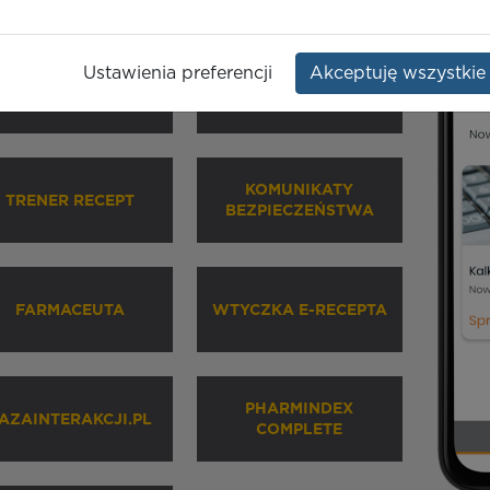
Ustawienia preferencji
Akceptuję wszystkie
HARMINDEX MOBILE
INHALATORY
KOMUNIKATY
TRENER RECEPT
BEZPIECZEŃSTWA
FARMACEUTA
WTYCZKA E-RECEPTA
PHARMINDEX
AZAINTERAKCJI.PL
COMPLETE