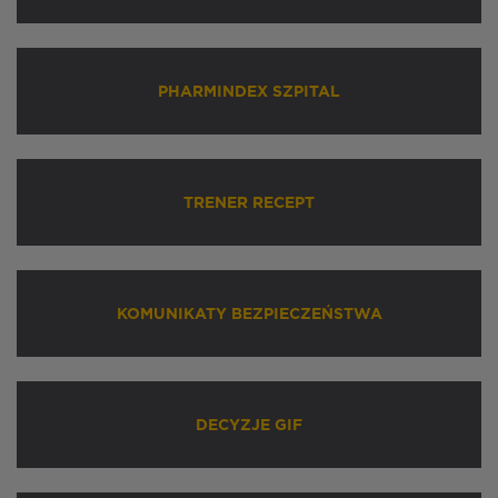
PHARMINDEX SZPITAL
TRENER RECEPT
KOMUNIKATY BEZPIECZEŃSTWA
DECYZJE GIF