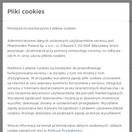
Pliki cookies
Niniejsza strona korzysta z plików cookies
Pharmindex Mobile
INSTALUJ
ZA DARMO - w Google Play
Administratorem danych osobowych użytkowników serwisu jest
Pharmindex Poland Sp. z o.o., ul. Olkuska 7, 02-604 Warszawa, które
pozyskuje i przetwarza przy pomocy niniejszego serwisu, co odbywa
Pharmindex - lider wi
się m.in. przy użyciu plików cookies.
ZALOGUJ SIĘ
ZAREJESTRUJ SIĘ
Niektóre z plików cookies są niezbędne do prawidłowego
funkcjonowania serwisu i w związku z tym nie można z nich
zrezygnować. W przypadku wyrażenia zgody pliki cookies stosowane
K06.2 - Uszkodzenie dziąseł i bezzębnego wyrostka
są również w celu poprawy komfortu korzystania z serwisu, integracji
zębodołowego związane z urazem
serwisu z treściami dostarczanymi przez zewnętrznych dostawców i w
Więcej na lekiicd10.pl
celu śledzenia aktywności użytkowników dla potrzeb marketingowych.
Wyrażona zgoda jest dobrowolna i można ją w dowolnym momencie
wycofać, dokonując zmiany w ustawieniach przeglądarki. Wycofanie
zgody pozostanie bez wpływu na zgodność z prawem używania plików
cookies, którego dokonano na podstawie zgody przed jej wycofaniem.
Więcej informacji na temat przetwarzania danych osobowych i plikach
cookie zawartych jest w
Polityce Prywatności
.