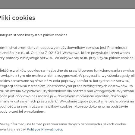
edzy o lekach
WISY PHARMINDEX
DATA LICENSING
SKLEP
Pliki cookies
iniejsza strona korzysta z plików cookies
dministratorem danych osobowych użytkowników serwisu jest Pharmindex
toki
oland Sp. z o.o., ul. Olkuska 7, 02-604 Warszawa, które pozyskuje i przetwarza
rzy pomocy niniejszego serwisu, co odbywa się m.in. przy użyciu plików cookies.
iektóre z plików cookies są niezbędne do prawidłowego funkcjonowania serwisu 
 związku z tym nie można z nich zrezygnować. W przypadku wyrażenia zgody pli
ookies stosowane są również w celu poprawy komfortu korzystania z serwisu,
ntegracji serwisu z treściami dostarczanymi przez zewnętrznych dostawców i w
elu śledzenia aktywności użytkowników dla potrzeb marketingowych. Wyrażona
goda jest dobrowolna i można ją w dowolnym momencie wycofać, dokonując
miany w ustawieniach przeglądarki. Wycofanie zgody pozostanie bez wpływu na
godność z prawem używania plików cookies, którego dokonano na podstawie
gody przed jej wycofaniem.
nia
ięcej informacji na temat przetwarzania danych osobowych i plikach cookie
awartych jest w
Polityce Prywatności
.
istów ochrony zdrowia