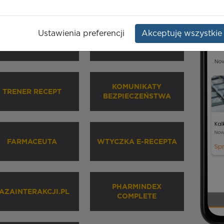
Ustawienia preferencji
Akceptuję wszystkie
HARMINDEX MOBILE
INHALATORY
KOMUNIKATY
TRENER RECEPT
BEZPIECZEŃSTWA
FARMACEUTA
WTYCZKA E-RECEPTA
PHARMINDEX
AZAINTERAKCJI.PL
COMPLETE